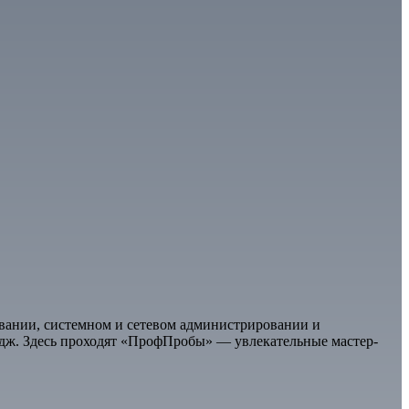
овании, системном и сетевом администрировании и
дж. Здесь проходят «ПрофПробы» — увлекательные мастер-