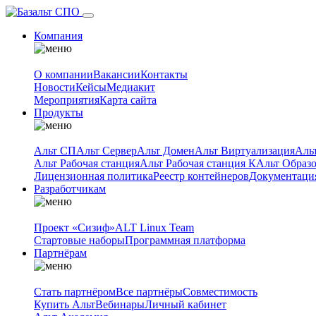
Компания
О компании
Вакансии
Контакты
Новости
Кейсы
Медиакит
Мероприятия
Карта сайта
Продукты
Альт СП
Альт Сервер
Альт Домен
Альт Виртуализация
Аль
Альт Рабочая станция
Альт Рабочая станция К
Альт Образ
Лицензионная политика
Реестр контейнеров
Документаци
Разработчикам
Проект «Сизиф»
ALT Linux Team
Стартовые наборы
Программная платформа
Партнёрам
Стать партнёром
Все партнёры
Совместимость
Купить Альт
Вебинары
Личный кабинет