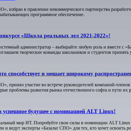
ПО», избран в правление некоммерческого партнерства разрабо
зрабатывающих программное обеспечение.
онкурсе «Школа реальных дел 2021-2022»!
, системный администратор – выбирайте любую роль и вместе с 
глашаем творческие команды школьников и студентов принять у
что способствует и мешает широкому распростран
СПО», принял участие во встрече руководителей компаний-член
рые проблемы развития рынка отечественного софта и пути их 
в успешное будущее с номинацией ALT Linux!
ональный мир ИТ. Попробуйте свои силы в номинации ALT Lin
 и ведут эксперты «Базальт СПО» для тех, кто хочет освоить р