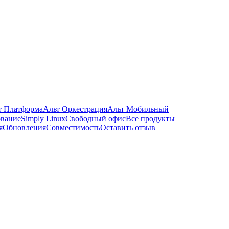
т Платформа
Альт Оркестрация
Альт Мобильный
ование
Simply Linux
Свободный офис
Все продукты
я
Обновления
Совместимость
Оставить отзыв