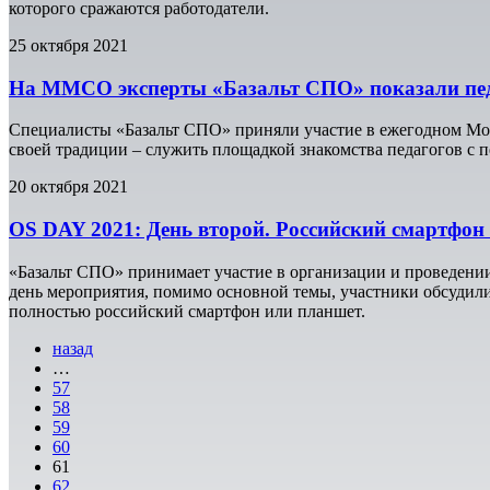
которого сражаются работодатели.
25 октября 2021
На ММСО эксперты «Базальт СПО» показали педаг
Специалисты «Базальт СПО» приняли участие в ежегодном Моск
своей традиции – служить площадкой знакомства педагогов с
20 октября 2021
OS DAY 2021: День второй. Российский смартфон 
«Базальт СПО» принимает участие в организации и проведен
день мероприятия, помимо основной темы, участники обсудили,
полностью российский смартфон или планшет.
назад
…
57
58
59
60
61
62