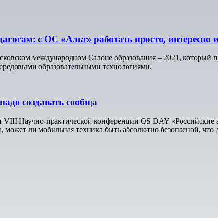
огам: с ОС «Альт» работать просто, интересно и
овском международном Салоне образования – 2021, который про
 передовыми образовательными технологиями.
надо создавать сообща
ии VIII Научно-практической конференции OS DAY «Российские
 может ли мобильная техника быть абсолютно безопасной, что д