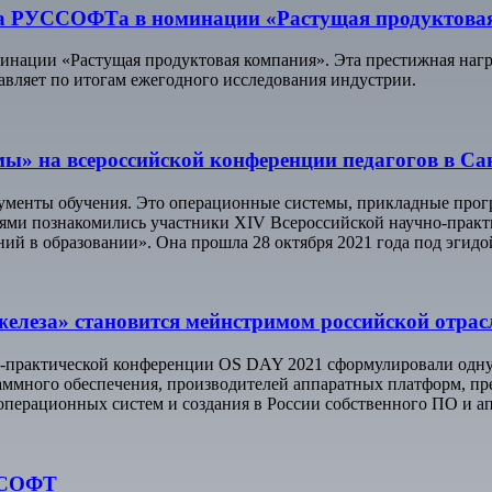
нга РУССОФТа в номинации «Растущая продуктова
ации «Растущая продуктовая компания». Эта престижная наград
вляет по итогам ежегодного исследования индустрии.
ы» на всероссийской конференции педагогов в Са
енты обучения. Это операционные системы, прикладные прогр
ями познакомились участники XIV Всероссийской научно-прак
й в образовании». Она прошла 28 октября 2021 года под эгидо
железа» становится мейнстримом российской отра
-практической конференции OS DAY 2021 сформулировали одну из
аммного обеспечения, производителей аппаратных платформ, пр
перационных систем и создания в России собственного ПО и ап
УССОФТ