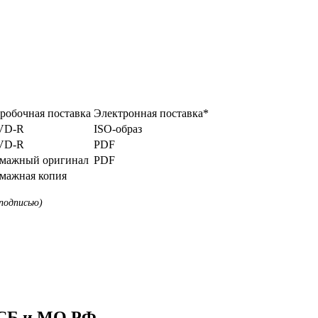
робочная поставка
Электронная поставка*
VD-R
ISO-образ
VD-R
PDF
мажный оригинал
PDF
мажная копия
подписью)
ФСБ и МО РФ