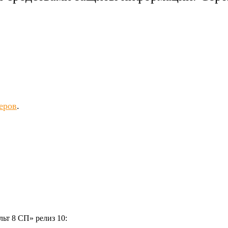
еров
.
льт 8 СП»
релиз 10: