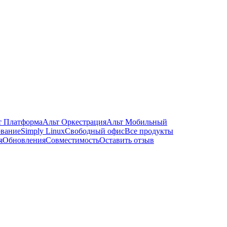
т Платформа
Альт Оркестрация
Альт Мобильный
ование
Simply Linux
Свободный офис
Все продукты
я
Обновления
Совместимость
Оставить отзыв