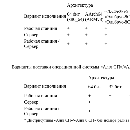
Архитектура
e2kv4/e2kv5
64 бит
AArch64
Вариант исполнения
«Эльбрус-8С
(x86_64)
(ARMv8)
«Эльбрус-8
Рабочая станция
+
+
+
Сервер
+
+
+
Рабочая станция /
+
+
+
Сервер
Варианты поставки операционной системы
«Альт СП»/«А
Архитектура
Вариант исполнения
64 бит
32 бит
Рабочая станция
+
+
Сервер
+
+
Рабочая станция /
+
+
Сервер
* Дистрибутивы
«Альт СП»/«Альт 8 СП»
без номера релиза