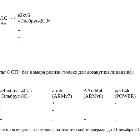
e2kv6
/1C+» /
«Эльбрус-2C3»
СВ»
+
+
+
льт 8 СП»
без номера релиза (только для дозакупки лицензий):
«Эльбрус-4С» /
armh
AArch64
ppc64le
«Эльбрус-8С»
(ARMv7)
(ARMv8)
(POWER)
+
+
+
-
+
-
+
+
+
-
+
-
 не производятся и находятся на технической поддержке
до 31 декабря 202