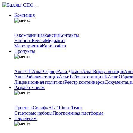
Компания
О компании
Вакансии
Контакты
Новости
Кейсы
Медиакит
Мероприятия
Карта сайта
Продукты
Альт СП
Альт Сервер
Альт Домен
Альт Виртуализация
Аль
Альт Рабочая станция
Альт Рабочая станция К
Альт Образ
Лицензионная политика
Реестр контейнеров
Документаци
Разработчикам
Проект «Сизиф»
ALT Linux Team
Стартовые наборы
Программная платформа
Партнёрам