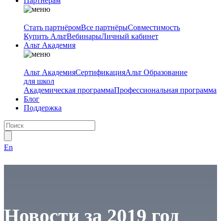
Партнёрам
Стать партнёром
Все партнёры
Совместимость
Купить Альт
Вебинары
Личный кабинет
Альт Академия
Альт Академия
Сертификация
Альт Образование
для школ
Академическая программа
Профессиональная программа
Блог
Поддержка
En
Новости за 2019 год