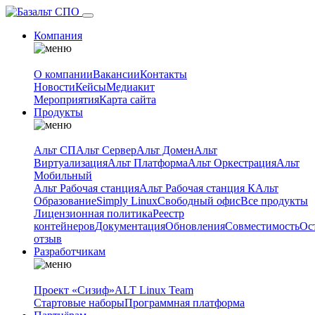
Компания
О компании
Вакансии
Контакты
Новости
Кейсы
Медиакит
Мероприятия
Карта сайта
Продукты
Альт СП
Альт Сервер
Альт Домен
Альт
Виртуализация
Альт Платформа
Альт Оркестрация
Альт
Мобильный
Альт Рабочая станция
Альт Рабочая станция К
Альт
Образование
Simply Linux
Свободный офис
Все продукты
Лицензионная политика
Реестр
контейнеров
Документация
Обновления
Совместимость
Ос
отзыв
Разработчикам
Проект «Сизиф»
ALT Linux Team
Стартовые наборы
Программная платформа