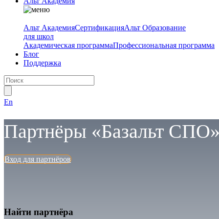
Альт Академия
Альт Академия
Сертификация
Альт Образование
для школ
Академическая программа
Профессиональная программа
Блог
Поддержка
En
Партнёры «Базальт СПО
Вход для партнёров
Найти партнёра