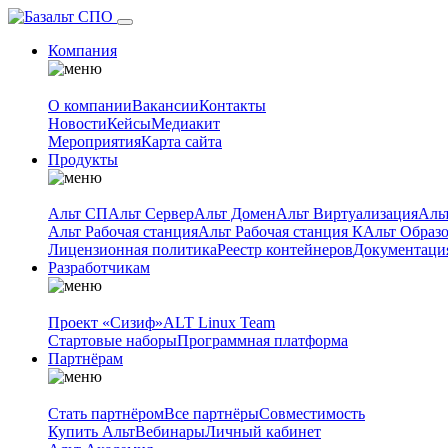
Компания
О компании
Вакансии
Контакты
Новости
Кейсы
Медиакит
Мероприятия
Карта сайта
Продукты
Альт СП
Альт Сервер
Альт Домен
Альт Виртуализация
Аль
Альт Рабочая станция
Альт Рабочая станция К
Альт Образ
Лицензионная политика
Реестр контейнеров
Документаци
Разработчикам
Проект «Сизиф»
ALT Linux Team
Стартовые наборы
Программная платформа
Партнёрам
Стать партнёром
Все партнёры
Совместимость
Купить Альт
Вебинары
Личный кабинет