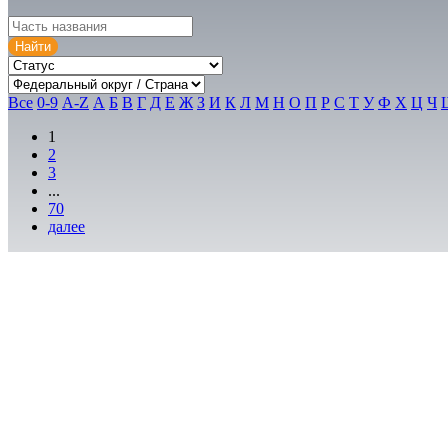
Все
0-9
A-Z
А
Б
В
Г
Д
Е
Ж
З
И
К
Л
М
Н
О
П
Р
С
Т
У
Ф
Х
Ц
Ч
1
2
3
...
70
далее