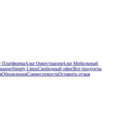
т Платформа
Альт Оркестрация
Альт Мобильный
ование
Simply Linux
Свободный офис
Все продукты
я
Обновления
Совместимость
Оставить отзыв