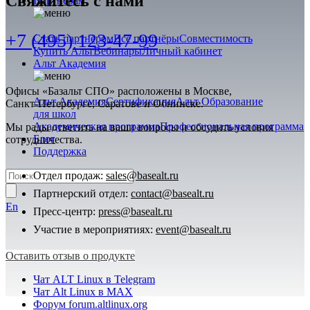
Свяжитесь с нами
Партнёрам
+7 (495) 123-47-99
Стать партнёром
Все партнёры
Совместимость
Купить Альт
Вебинары
Личный кабинет
Альт Академия
Офисы «Базальт СПО» расположены в Москве,
Альт Академия
Сертификация
Альт Образование
Санкт-Петербурге
, Саратове и Обнинске.
для школ
Академическая программа
Профессиональная программа
Мы рады ответить на ваши вопросы и обсудить условия
Блог
сотрудничества.
Поддержка
Отдел продаж:
sales@basealt.ru
Партнерский отдел:
contact@basealt.ru
En
Пресс-центр:
press@basealt.ru
Участие в мероприятиях:
event@basealt.ru
Оставить отзыв о продукте
Чат ALT Linux в Telegram
Чат Alt Linux в MAX
Форум forum.altlinux.org