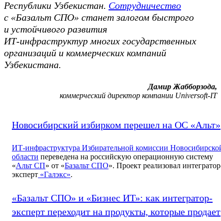
Республики Узбекистан.
Сотрудничество
с «Базальт СПО» станет залогом быстрого
и устойчивого развития
ИТ-инфраструктур многих государственных
организаций и коммерческих компаний
Узбекистана.
Дамир Жабборзода,
коммерческий директор компании Universoft-IT
Новосибирский избирком перешел на ОС «Альт»
ИТ-инфраструктура
Избирательной комиссии Новосибирско
области
переведена на российскую операционную систему
«
Альт СП
» от «
Базальт СПО
». Проект реализовал интегратор
эксперт
«Галэкс»
.
«Базальт СПО» и «Бизнес ИТ»: как интегратор-
эксперт переходит на продукты, которые продает