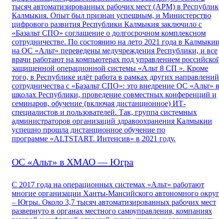
тысяч автоматизированных рабочих мест (АРМ) в Республик
Калмыкия. Опыт был признан успешным, и Министерство
цифрового развития Республики Калмыкия заключило с
«Базальт СПО» соглашение о долгосрочном комплексном
сотрудничестве. По состоянию на лето 2021 года в Калмыки
на ОС «Альт» переведены медучреждения Республики, и все
врачи работают на компьютерах под управлением российско
защищенной операционной системы «Альт 8 СП ». Кроме
того, в Республике идёт работа в рамках других направлений
сотрудничества с «Базальт СПО»: это внедрение ОС «Альт» 
школах Республики, проведение совместных конференций и
семинаров, обучение (включая дистанционное) ИТ-
специалистов и пользователей. Так, группа системных
администраторов организаций здравоохранения Калмыкии
успешно прошла дистанционное обучение по
программе «ALTSTART. Интенсив» в 2021 году.
ОС «Альт» в ХМАО — Югра
С 2017 года на операционных системах «Альт» работают
многие организации Ханты-Мансийского автономного окру
– Югры. Около 3,7 тысяч автоматизированных рабочих мест
развернуто в органах местного самоуправления, компаниях