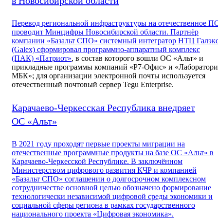
в Новосибирской области
Перевод региональной инфраструктуры на отечественное П
проводит Минцифры Новосибирской области. Партнёр
компании «Базальт СПО» системный интегратор НТЦ Галэк
(Galex) сформировал
программно-аппаратный комплекс
(ПАК) «Патриот»
, в состав которого вошли ОС «Альт» и
прикладные программы компаний «Р7-Офис» и «Лаборатори
МБК»; для организации электронной почты используется
отечественный почтовый сервер Tegu Enterprise.
Карачаево-Черкесская Республика внедряет
ОС «Альт»
В 2021 году проходят первые проекты миграции на
отечественные программные продукты на базе ОС «Альт» в
Карачаево-Черкесской Республике. В заключённом
Министерством цифрового развития КЧР и компанией
«Базальт СПО» соглашении о долгосрочном комплексном
сотрудничестве основной целью обозначено формирование
технологически независимой цифровой среды экономики и
социальной сферы региона в рамках государственного
национального проекта «Цифровая экономика».