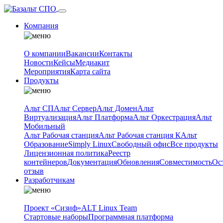
Компания
О компании
Вакансии
Контакты
Новости
Кейсы
Медиакит
Мероприятия
Карта сайта
Продукты
Альт СП
Альт Сервер
Альт Домен
Альт
Виртуализация
Альт Платформа
Альт Оркестрация
Альт
Мобильный
Альт Рабочая станция
Альт Рабочая станция К
Альт
Образование
Simply Linux
Свободный офис
Все продукты
Лицензионная политика
Реестр
контейнеров
Документация
Обновления
Совместимость
Ос
отзыв
Разработчикам
Проект «Сизиф»
ALT Linux Team
Стартовые наборы
Программная платформа