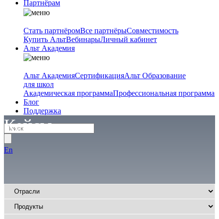
Партнёрам
Стать партнёром
Все партнёры
Совместимость
Купить Альт
Вебинары
Личный кабинет
Альт Академия
Альт Академия
Сертификация
Альт Образование
для школ
Академическая программа
Профессиональная программа
Блог
Поддержка
Кейсы
En