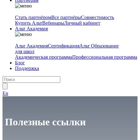
Партнёрам
Стать партнёром
Все партнёры
Совместимость
Купить Альт
Вебинары
Личный кабинет
Альт Академия
Альт Академия
Сертификация
Альт Образование
для школ
Академическая программа
Профессиональная программа
Блог
Поддержка
En
Полезные ссылки