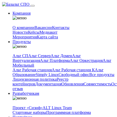
Компания
О компании
Вакансии
Контакты
Новости
Кейсы
Медиакит
Мероприятия
Карта сайта
Продукты
Альт СП
Альт Сервер
Альт Домен
Альт
Виртуализация
Альт Платформа
Альт Оркестрация
Альт
Мобильный
Альт Рабочая станция
Альт Рабочая станция К
Альт
Образование
Simply Linux
Свободный офис
Все продукты
Лицензионная политика
Реестр
контейнеров
Документация
Обновления
Совместимость
Ос
отзыв
Разработчикам
Проект «Сизиф»
ALT Linux Team
Стартовые наборы
Программная платформа