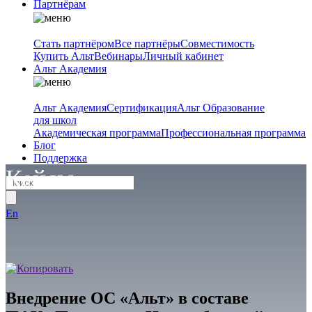
Партнёрам
Стать партнёром
Все партнёры
Совместимость
Купить Альт
Вебинары
Личный кабинет
Альт Академия
Альт Академия
Сертификация
Альт Образование
для школ
Академическая программа
Профессиональная программа
Блог
Поддержка
Кейсы
En
Внедрение ОС «Альт» в составе