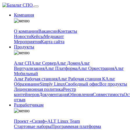
Компания
О компании
Вакансии
Контакты
Новости
Кейсы
Медиакит
Мероприятия
Карта сайта
Продукты
Альт СП
Альт Сервер
Альт Домен
Альт
Виртуализация
Альт Платформа
Альт Оркестрация
Альт
Мобильный
Альт Рабочая станция
Альт Рабочая станция К
Альт
Образование
Simply Linux
Свободный офис
Все продукты
Лицензионная политика
Реестр
контейнеров
Документация
Обновления
Совместимость
Ос
отзыв
Разработчикам
Проект «Сизиф»
ALT Linux Team
Стартовые наборы
Программная платформа