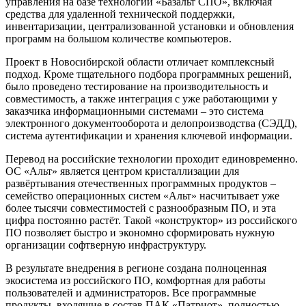
управления на базе технологий «Базальт СПО», включая
средства для удаленной технической поддержки,
инвентаризации, централизованной установки и обновления
программ на большом количестве компьютеров.
Проект в Новосибирской области отличает комплексный
подход. Кроме тщательного подбора программных решений,
было проведено тестирование на производительность и
совместимость, а также интеграция с уже работающими у
заказчика информационными системами – это система
электронного документооборота и делопроизводства (СЭДД),
система аутентификации и хранения ключевой информации.
Перевод на российские технологии проходит единовременно.
ОС «Альт» является центром кристаллизации для
развёртывания отечественных программных продуктов –
семейство операционных систем «Альт» насчитывает уже
более тысячи совместимостей с разнообразным ПО, и эта
цифра постоянно растёт. Такой «конструктор» из российского
ПО позволяет быстро и экономно сформировать нужную
организации софтверную инфраструктуру.
В результате внедрения в регионе создана полноценная
экосистема из российского ПО, комфортная для работы
пользователей и администраторов. Все программные
продукты, входящие в состав ПАК «Патриот», полностью