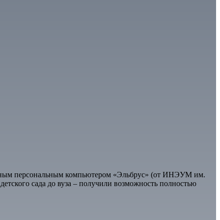
венным персональным компьютером «Эльбрус» (от ИНЭУМ им.
 детского сада до вуза – получили возможность полностью