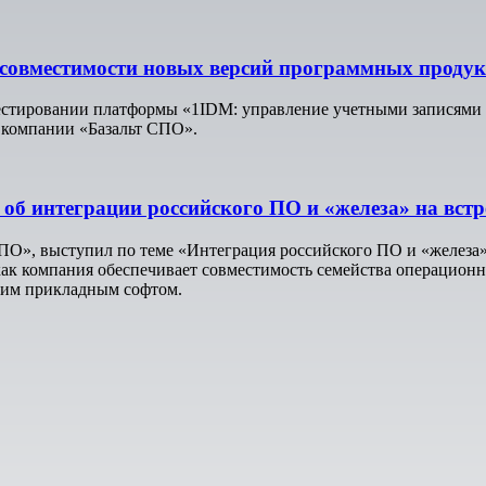
овместимости новых версий программных продук
стировании платформы «1IDM: управление учетными записям
 компании «Базальт СПО».
 об интеграции российского ПО и «железа» на в
ПО», выступил по теме «Интеграция российского ПО и «железа»
как компания обеспечивает совместимость семейства операцион
ким прикладным софтом.