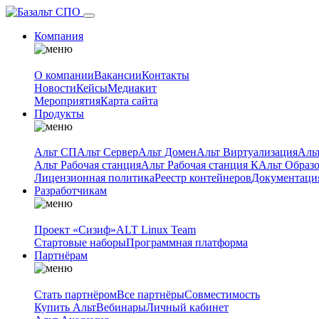
Компания
О компании
Вакансии
Контакты
Новости
Кейсы
Медиакит
Мероприятия
Карта сайта
Продукты
Альт СП
Альт Сервер
Альт Домен
Альт Виртуализация
Аль
Альт Рабочая станция
Альт Рабочая станция К
Альт Образ
Лицензионная политика
Реестр контейнеров
Документаци
Разработчикам
Проект «Сизиф»
ALT Linux Team
Стартовые наборы
Программная платформа
Партнёрам
Стать партнёром
Все партнёры
Совместимость
Купить Альт
Вебинары
Личный кабинет