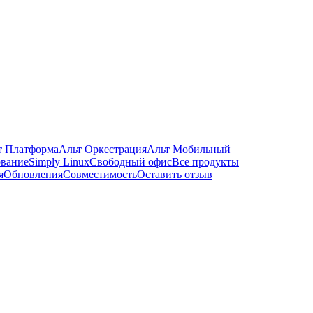
т Платформа
Альт Оркестрация
Альт Мобильный
ование
Simply Linux
Свободный офис
Все продукты
я
Обновления
Совместимость
Оставить отзыв