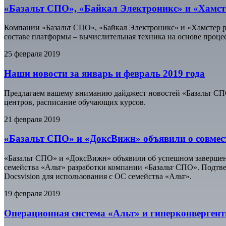
«Базальт СПО», «Байкал Электроникс» и «Хамс
Компании «Базальт СПО», «Байкал Электроникс» и «Хамстер 
составе платформы – вычислительная техника на основе проце
25 февраля 2019
Наши новости за январь и февраль 2019 года
Предлагаем вашему вниманию дайджест новостей «Базальт СПО
центров, расписание обучающих курсов.
21 февраля 2019
«Базальт СПО» и «ДоксВижн» объявили о совмес
«Базальт СПО» и «ДоксВижн» объявили об успешном завершен
семейства «Альт» разработки компании «Базальт СПО». Подтве
Docsvision для использования с ОС семейства «Альт».
19 февраля 2019
Операционная система «Альт» и гиперконверген