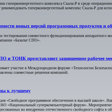
ании гиперконвергентного комплекса Скала-Р в среде операцион
т рекомендовать гиперконвергентный комплекс Скала-Р для испо
имости новых версий программных продуктов и о
и тестирования совместного функционирования аппаратного м
мпании «Базальт СПО».
СПО и ТОНК представляют защищенное рабочее ме
имает участие в Международном форуме «Технологии Безопасно
дставлены совместные решения компаний.
ены к лучшему
енция «Свободное программное обеспечение в высшей школе». На
НО «Национальный суперкомпьютерный форум». Мероприятие об
ересованных во внедрении отечественного свободного софта в о