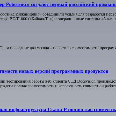
тер Роботикс» создают первый российский промы
роботикс Инжиниринг» объединили усилия для разработки пер
ссора BE-T1000 («Байкал-Т1») и операционные системы «Альт» д
» за последние два месяца – новости о совместимости програм
тимости новых версий программных продуктов
ии тестирования работы веб-клиента СЭД Docsvision производ
рждена полная совместимость и корректность совместной работы
тная инфраструктура Скала-Р полностью совмест