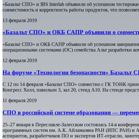
«Базальт СПО» и IBS Interlab объявили об успешном тестиров
совместимость и корректность работы продуктов, что позволяе
13 февраля 2019
«Базальт СПО» и ОКБ САПР объявили о совмест
«Базальт СПО» и ОКБ САПР объявили об успешном завершени
операционными системами (ОС) семейства Альт разработки ко
12 февраля 2019
На форуме «Технологии безопасности» Базальт 
С 12 по 14 февраля «Базальт СПО» совместно с ГК ТОНК прин
Конгресс Холл, павильон 3, зал 20, стенд А10. На стенде пре
11 февраля 2019
СПО в российской системе образования — перем
25–27 января в Переславле-Залесском состоялась 14-я конфер
программных систем им. А.К. Айламазяна РАН (ИПС РАН) и А
аспирантов, разработчиков ПО и экспертов ИТ-отрасли, заинт