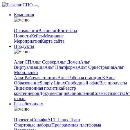
Компания
О компании
Вакансии
Контакты
Новости
Кейсы
Медиакит
Мероприятия
Карта сайта
Продукты
Альт СП
Альт Сервер
Альт Домен
Альт
Виртуализация
Альт Платформа
Альт Оркестрация
Альт
Мобильный
Альт Рабочая станция
Альт Рабочая станция К
Альт
Образование
Simply Linux
Свободный офис
Все продукты
Лицензионная политика
Реестр
контейнеров
Документация
Обновления
Совместимость
Ос
отзыв
Разработчикам
Проект «Сизиф»
ALT Linux Team
Стартовые наборы
Программная платформа