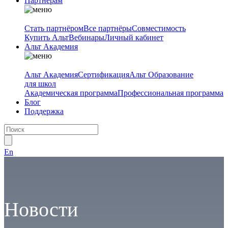
Партнёрам
Стать партнёром
Все партнёры
Совместимость
Купить Альт
Вебинары
Личный кабинет
Альт Академия
Альт Академия
Сертификация
Альт Образование
для школ
Академическая программа
Профессиональная программа
Блог
Поддержка
En
Новости