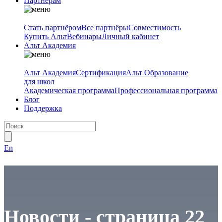
Партнёрам
Стать партнёром
Все партнёры
Совместимость
Купить Альт
Вебинары
Личный кабинет
Альт Академия
Альт Академия
Сертификация
Альт Образование
для школ
Академическая программа
Профессиональная программа
Блог
Поддержка
En
Новости - страница 22