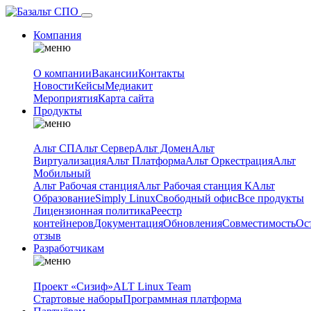
Компания
О компании
Вакансии
Контакты
Новости
Кейсы
Медиакит
Мероприятия
Карта сайта
Продукты
Альт СП
Альт Сервер
Альт Домен
Альт
Виртуализация
Альт Платформа
Альт Оркестрация
Альт
Мобильный
Альт Рабочая станция
Альт Рабочая станция К
Альт
Образование
Simply Linux
Свободный офис
Все продукты
Лицензионная политика
Реестр
контейнеров
Документация
Обновления
Совместимость
Ос
отзыв
Разработчикам
Проект «Сизиф»
ALT Linux Team
Стартовые наборы
Программная платформа