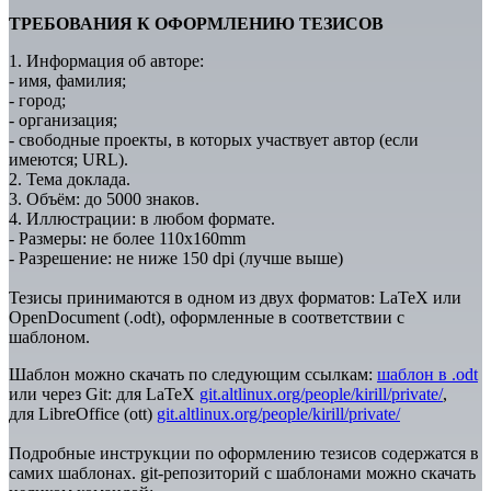
ТРЕБОВАНИЯ К ОФОРМЛЕНИЮ ТЕЗИСОВ
1. Информация об авторе:
- имя, фамилия;
- город;
- организация;
- свободные проекты, в которых участвует автор (если
имеются; URL).
2. Тема доклада.
3. Объём: до 5000 знаков.
4. Иллюстрации: в любом формате.
- Размеры: не более 110x160mm
- Разрешение: не ниже 150 dpi (лучше выше)
Тезисы принимаются в одном из двух форматов: LaTeX или
OpenDocument (.odt), оформленные в соответствии с
шаблоном.
Шaблон можно скачать по следующим ссылкам:
шаблон в .odt
или через Git: для LaTeX
git.altlinux.org/people/kirill/private/
,
для LibreOffice (ott)
git.altlinux.org/people/kirill/private/
Подробные инструкции по оформлению тезисов содержатся в
самих шаблонах. git-репозиторий с шаблонами можно скачать