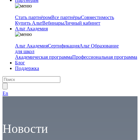
Партнёрам
Стать партнёром
Все партнёры
Совместимость
Купить Альт
Вебинары
Личный кабинет
Альт Академия
Альт Академия
Сертификация
Альт Образование
для школ
Академическая программа
Профессиональная программа
Блог
Поддержка
En
Новости