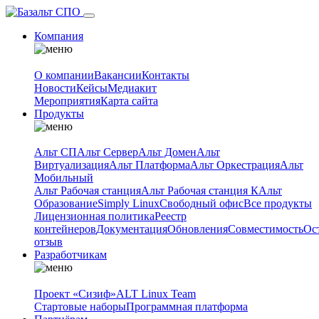
Компания
О компании
Вакансии
Контакты
Новости
Кейсы
Медиакит
Мероприятия
Карта сайта
Продукты
Альт СП
Альт Сервер
Альт Домен
Альт
Виртуализация
Альт Платформа
Альт Оркестрация
Альт
Мобильный
Альт Рабочая станция
Альт Рабочая станция К
Альт
Образование
Simply Linux
Свободный офис
Все продукты
Лицензионная политика
Реестр
контейнеров
Документация
Обновления
Совместимость
Ос
отзыв
Разработчикам
Проект «Сизиф»
ALT Linux Team
Стартовые наборы
Программная платформа