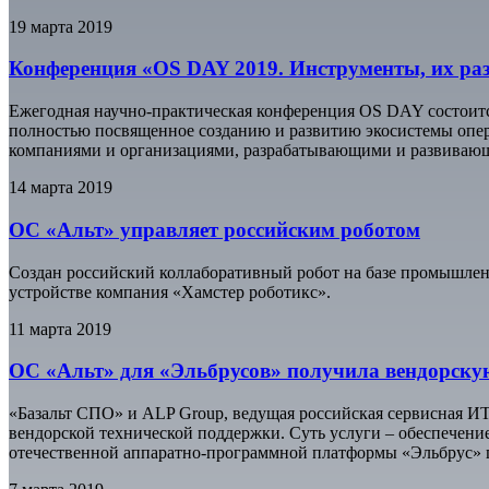
19 марта 2019
Конференция «OS DAY 2019. Инструменты, их раз
Ежегодная научно-практическая конференция OS DAY состоитс
полностью посвященное созданию и развитию экосистемы опе
компаниями и организациями, разрабатывающими и развиваю
14 марта 2019
ОС «Альт» управляет российским роботом
Создан российский коллаборативный робот на базе промышлен
устройстве компания «Хамстер роботикс».
11 марта 2019
ОС «Альт» для «Эльбрусов» получила вендорскую
«Базальт СПО» и ALP Group, ведущая российская сервисная ИТ
вендорской технической поддержки. Суть услуги – обеспечени
отечественной аппаратно-программной платформы «Эльбрус»