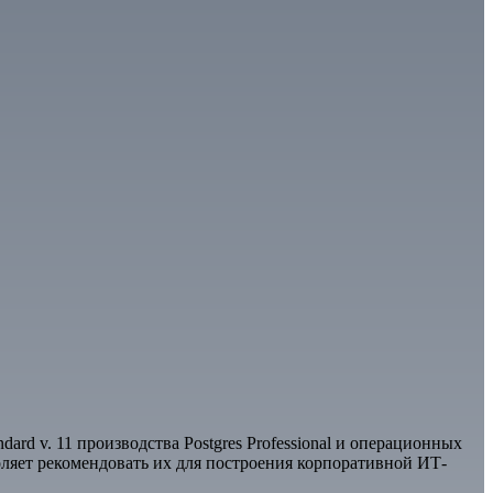
ard v. 11 производства Postgres Professional и операционных
оляет рекомендовать их для построения корпоративной ИТ-