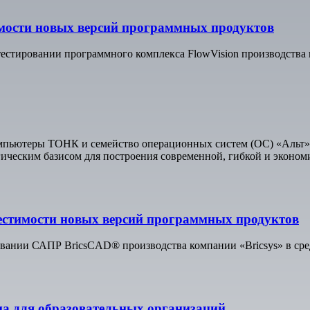
мости новых версий программных продуктов
стировании программного комплекса FlowVision производства
мпьютеры ТОНК и семейство операционных систем (ОС) «Альт»
ическим базисом для построения современной, гибкой и эконо
естимости новых версий программных продуктов
вании САПР BricsCAD® производства компании «Bricsys» в сре
а для образовательных организаций