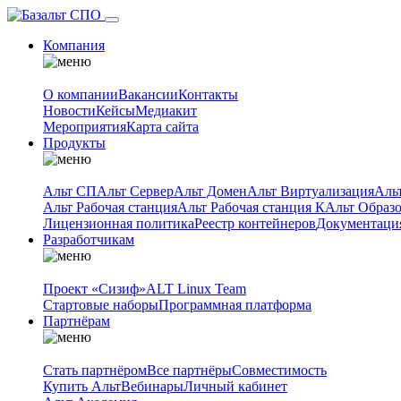
Компания
О компании
Вакансии
Контакты
Новости
Кейсы
Медиакит
Мероприятия
Карта сайта
Продукты
Альт СП
Альт Сервер
Альт Домен
Альт Виртуализация
Аль
Альт Рабочая станция
Альт Рабочая станция К
Альт Образ
Лицензионная политика
Реестр контейнеров
Документаци
Разработчикам
Проект «Сизиф»
ALT Linux Team
Стартовые наборы
Программная платформа
Партнёрам
Стать партнёром
Все партнёры
Совместимость
Купить Альт
Вебинары
Личный кабинет