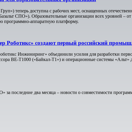
 Груп») теперь доступна с рабочих мест, оснащенных отечест
Базальт СПО»). Образовательные организации всех уровней – от
ую программно-аппаратную платформу.
тер Роботикс» создают первый российский промы
роботикс Инжиниринг» объединили усилия для разработки пер
ссора BE-T1000 («Байкал-Т1») и операционные системы «Альт» д
» за последние два месяца – новости о совместимости програм