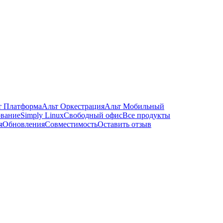
т Платформа
Альт Оркестрация
Альт Мобильный
ование
Simply Linux
Свободный офис
Все продукты
я
Обновления
Совместимость
Оставить отзыв