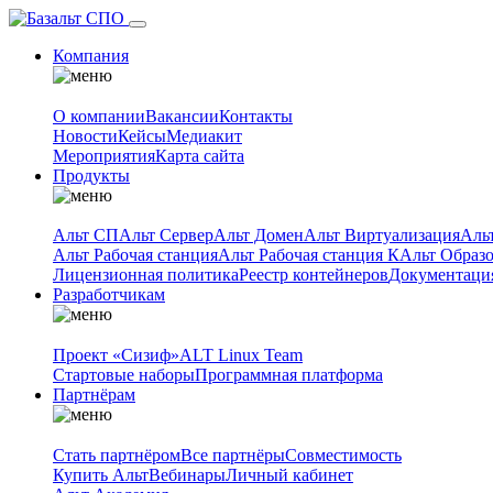
Компания
О компании
Вакансии
Контакты
Новости
Кейсы
Медиакит
Мероприятия
Карта сайта
Продукты
Альт СП
Альт Сервер
Альт Домен
Альт Виртуализация
Аль
Альт Рабочая станция
Альт Рабочая станция К
Альт Образ
Лицензионная политика
Реестр контейнеров
Документаци
Разработчикам
Проект «Сизиф»
ALT Linux Team
Стартовые наборы
Программная платформа
Партнёрам
Стать партнёром
Все партнёры
Совместимость
Купить Альт
Вебинары
Личный кабинет