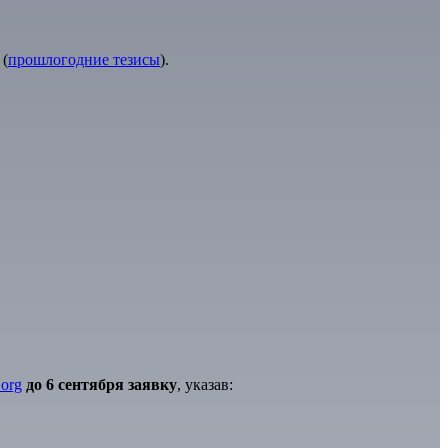
 (
прошлогодние тезисы
).
.org
до
6
сентября заявку
, указав: