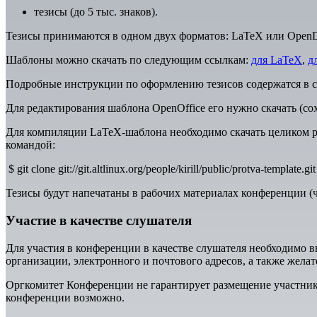
тезисы (до 5 тыс. знаков).
Тезисы принимаются в одном двух форматов: LaTeX или OpenDo
Шaблоны можно скачать по следующим ссылкам:
для LaTeX
,
дл
Подробные инструкции по оформлению тезисов содержатся в 
Для редактирования шаблона OpenOffice его нужно скачать (сохр
Для компиляции LaTeX-шаблона необходимо скачать целиком ре
командой:
$ git clone git://git.altlinux.org/people/kirill/public/protva-template.git
Тезисы будут напечатаны в рабочих материалах конференции (ч
Участие в качестве слушателя
Для участия в конференции в качестве слушателя необходимо в
организации, электронного и почтового адресов, а также жела
Оргкомитет Конференции не гарантирует размещение участнико
конференции возможно.