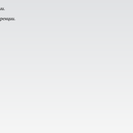
ии.
ренции.