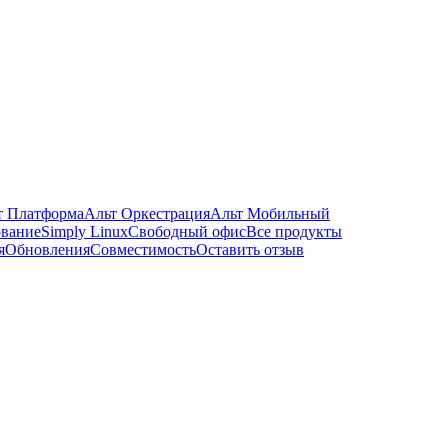
т Платформа
Альт Оркестрация
Альт Мобильный
ование
Simply Linux
Свободный офис
Все продукты
я
Обновления
Совместимость
Оставить отзыв