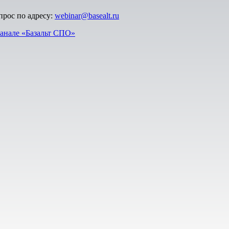
прос по адресу:
webinar@basealt.ru
анале «Базальт СПО»