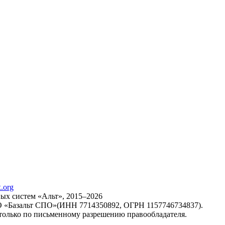
х систем «Альт», 2015–2026
ОО «Базальт СПО»(ИНН 7714350892, ОГРН 1157746734837).
только по письменному разрешению правообладателя.