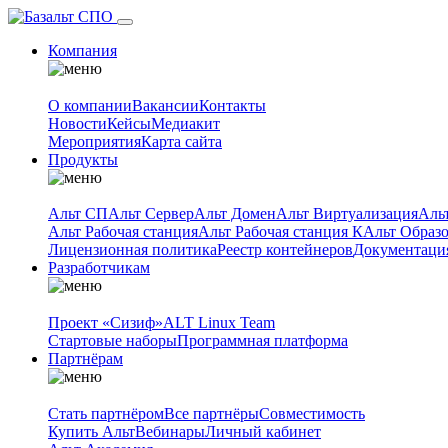
Компания
О компании
Вакансии
Контакты
Новости
Кейсы
Медиакит
Мероприятия
Карта сайта
Продукты
Альт СП
Альт Сервер
Альт Домен
Альт Виртуализация
Аль
Альт Рабочая станция
Альт Рабочая станция К
Альт Образ
Лицензионная политика
Реестр контейнеров
Документаци
Разработчикам
Проект «Сизиф»
ALT Linux Team
Стартовые наборы
Программная платформа
Партнёрам
Стать партнёром
Все партнёры
Совместимость
Купить Альт
Вебинары
Личный кабинет