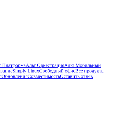
т Платформа
Альт Оркестрация
Альт Мобильный
ование
Simply Linux
Свободный офис
Все продукты
я
Обновления
Совместимость
Оставить отзыв