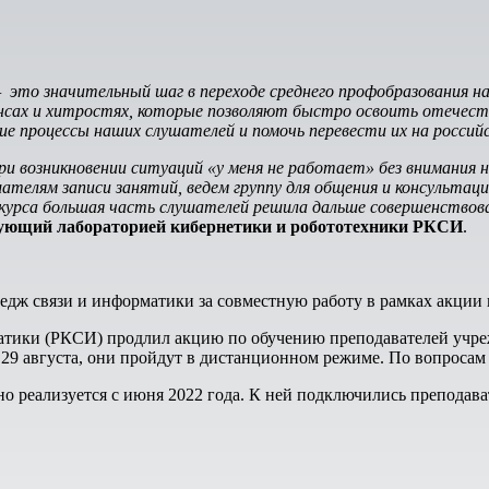
то значительный шаг в переходе среднего профобразования н
юансах и хитростях, которые позволяют быстро освоить отечес
ие процессы наших слушателей и помочь перевести их на россий
ри возникновении ситуаций «у меня не работает» без внимания 
телям записи занятий, ведем группу для общения и консультаций.
курса большая часть слушателей решила дальше совершенствов
дующий лабораторией кибернетики и робототехники РКСИ
.
дж связи и информатики за совместную работу в рамках акции и
атики (РКСИ) продлил акцию по обучению преподавателей учреж
м 29 августа, они пройдут в дистанционном режиме. По вопроса
о реализуется с июня 2022 года. К ней подключились преподав