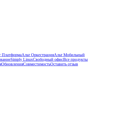
т Платформа
Альт Оркестрация
Альт Мобильный
ование
Simply Linux
Свободный офис
Все продукты
я
Обновления
Совместимость
Оставить отзыв