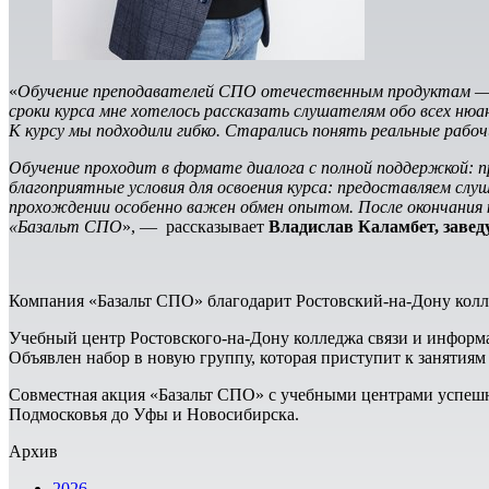
«
Обучение преподавателей СПО отечественным продуктам — э
сроки курса мне хотелось рассказать слушателям обо всех н
К курсу мы подходили гибко. Старались понять реальные рабоч
Обучение проходит в формате диалога с полной поддержкой: п
благоприятные условия для освоения курса: предоставляем слуша
прохождении особенно важен обмен опытом. После окончания 
«Базальт СПО
», — рассказывает
Владислав Каламбет, заве
Компания «Базальт СПО» благодарит Ростовский-на-Дону колле
Учебный центр Ростовского-на-Дону колледжа связи и информ
Объявлен набор в новую группу, которая приступит к занятия
Совместная акция «Базальт СПО» с учебными центрами успешн
Подмосковья до Уфы и Новосибирска.
Архив
2026