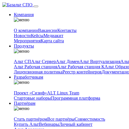
Компания
О компании
Вакансии
Контакты
Новости
Кейсы
Медиакит
Мероприятия
Карта сайта
Продукты
Альт СП
Альт Сервер
Альт Домен
Альт Виртуализация
Аль
Альт Рабочая станция
Альт Рабочая станция К
Альт Образ
Лицензионная политика
Реестр контейнеров
Документаци
Разработчикам
Проект «Сизиф»
ALT Linux Team
Стартовые наборы
Программная платформа
Партнёрам
Стать партнёром
Все партнёры
Совместимость
Купить Альт
Вебинары
Личный кабинет