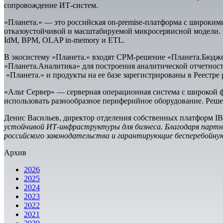
сопровождение ИТ-систем.
«Планета.» — это российская on-premise-платформа с широки
отказоустойчивой и масштабируемой микросервисной модели. 
IdM, BPM, OLAP in-memory и ETL.
В экосистему «Планета.» входят CPM-решение «Планета.Бюдж
«Планета.Аналитика» для построения аналитической отчетно
«Планета.» и продукты на ее базе зарегистрированы в Реестре
«Альт Сервер» — cерверная операционная система с широкой 
использовать разнообразное периферийное оборудование. Реше
Денис Васильев, директор отделения собственных платформ I
устойчивой ИТ-инфраструктуры для бизнеса. Благодаря парт
российского законодательства и гарантирующие бесперебойн
Архив
2026
2025
2024
2023
2022
2021