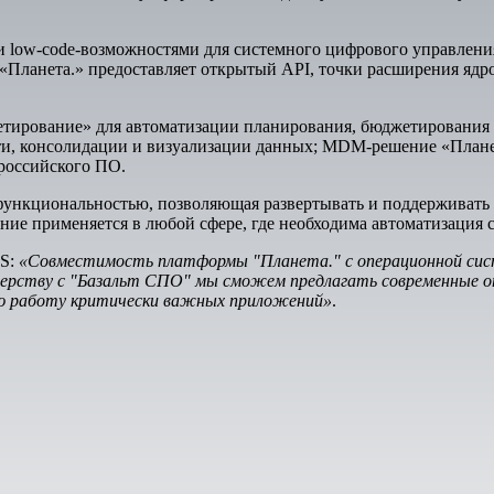
ми low-code-возможностями для системного цифрового управлен
«Планета.» предоставляет открытый API, точки расширения ядр
етирование» для автоматизации планирования, бюджетирования 
сти, консолидации и визуализации данных; MDM-решение «Пла
 российского ПО.
функциональностью, позволяющая развертывать и поддерживать
ние применяется в любой сфере, где необходима автоматизация с
BS:
«Совместимость платформы "Планета." с операционной сис
нерству с "Базальт СПО" мы сможем предлагать современные 
ую работу критически важных приложений»
.