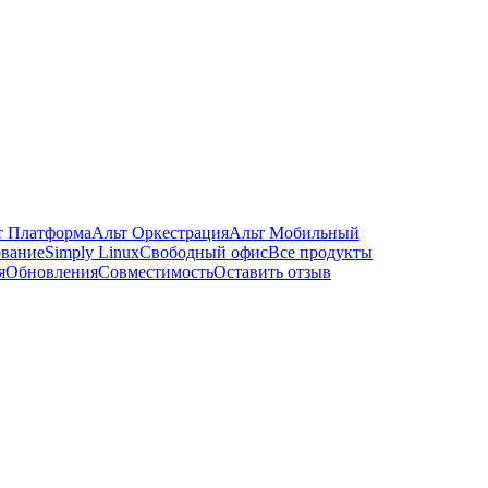
т Платформа
Альт Оркестрация
Альт Мобильный
ование
Simply Linux
Свободный офис
Все продукты
я
Обновления
Совместимость
Оставить отзыв