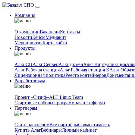
Компания
О компании
Вакансии
Контакты
Новости
Кейсы
Медиакит
Мероприятия
Карта сайта
Продукты
Альт СП
Альт Сервер
Альт Домен
Альт Виртуализация
Аль
Альт Рабочая станция
Альт Рабочая станция К
Альт Образ
Лицензионная политика
Реестр контейнеров
Документаци
Разработчикам
Проект «Сизиф»
ALT Linux Team
Стартовые наборы
Программная платформа
Партнёрам
Стать партнёром
Все партнёры
Совместимость
Купить Альт
Вебинары
Личный кабинет