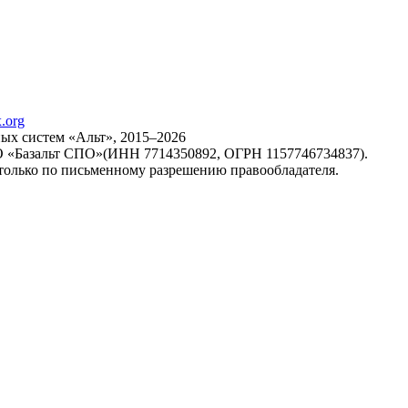
х систем «Альт», 2015–2026
ОО «Базальт СПО»(ИНН 7714350892, ОГРН 1157746734837).
только по письменному разрешению правообладателя.