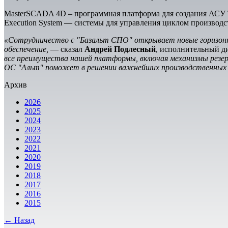
MasterSCADA 4D – программная платформа для создания АСУ Т
Execution System — системы для управления циклом производст
«Сотрудничество с "Базальт СПО" открывает новые горизонты
обеспечение,
— сказал
Андрей Подлесный
, исполнительный 
все преимущества нашей платформы, включая механизмы резер
ОС "Альт" поможет в решении важнейших производственных з
Архив
2026
2025
2024
2023
2022
2021
2020
2019
2018
2017
2016
2015
← Назад