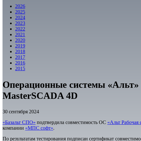
2026
2025
2024
2023
2022
2021
2020
2019
2018
2017
2016
2015
Операционные системы «Альт» 
MasterSCADA 4D
30 сентября 2024
«Базальт СПО»
подтвердила совместимость ОС
«Альт Рабочая 
компании
«МПС софт»
.
По результатам тестирования подписан сертификат совместим