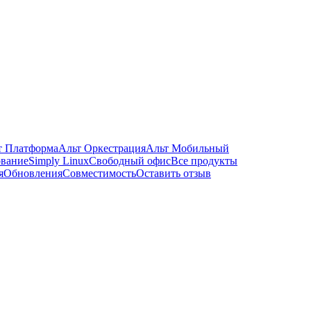
т Платформа
Альт Оркестрация
Альт Мобильный
ование
Simply Linux
Свободный офис
Все продукты
я
Обновления
Совместимость
Оставить отзыв