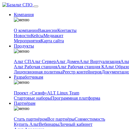
Компания
О компании
Вакансии
Контакты
Новости
Кейсы
Медиакит
Мероприятия
Карта сайта
Продукты
Альт СП
Альт Сервер
Альт Домен
Альт Виртуализация
Аль
Альт Рабочая станция
Альт Рабочая станция К
Альт Образ
Лицензионная политика
Реестр контейнеров
Документаци
Разработчикам
Проект «Сизиф»
ALT Linux Team
Стартовые наборы
Программная платформа
Партнёрам
Стать партнёром
Все партнёры
Совместимость
Купить Альт
Вебинары
Личный кабинет