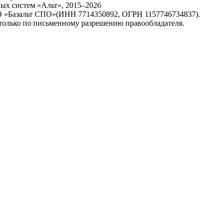
х систем «Альт», 2015–2026
ОО «Базальт СПО»(ИНН 7714350892, ОГРН 1157746734837).
только по письменному разрешению правообладателя.