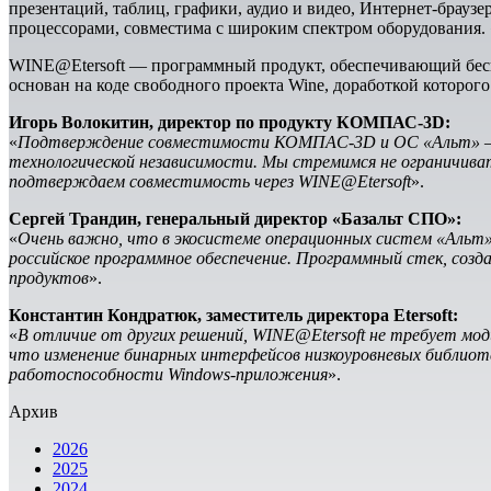
презентаций, таблиц, графики, аудио и видео, Интернет-брауз
процессорами, совместима с широким спектром оборудования. 
WINE@Etersoft — программный продукт, обеспечивающий бесш
основан на коде свободного проекта Wine, доработкой которого
Игорь Волокитин, директор по продукту КОМПАС-3D:
«
Подтверждение совместимости КОМПАС-3D и ОС «Альт» — ре
технологической независимости. Мы стремимся не ограничив
подтверждаем совместимость через WINE@Etersoft
».
Сергей Трандин, генеральный директор «Базальт СПО»:
«
Очень важно, что в экосистеме операционных систем «Альт
российское программное обеспечение. Программный стек, соз
продуктов
».
Константин Кондратюк, заместитель директора Etersoft:
«
В отличие от других решений, WINE@Etersoft не требует мо
что изменение бинарных интерфейсов низкоуровневых библиот
работоспособности Windows-приложения
».
Архив
2026
2025
2024