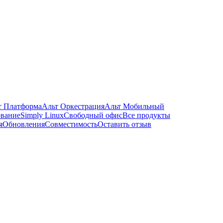
т Платформа
Альт Оркестрация
Альт Мобильный
ование
Simply Linux
Свободный офис
Все продукты
я
Обновления
Совместимость
Оставить отзыв