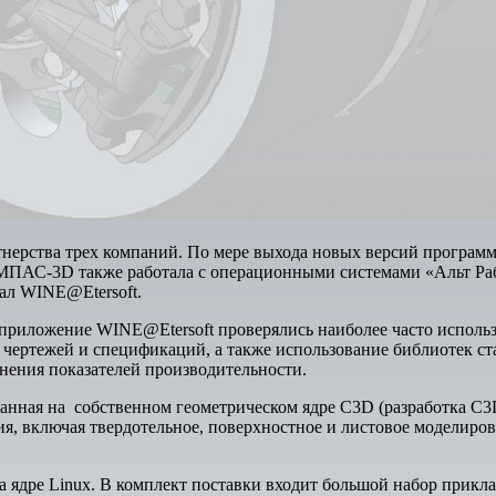
нерства трех компаний. По мере выхода новых версий програм
ПАС-3D также работала с операционными системами «Альт Рабо
ал WINE@Etersoft.
риложение WINE@Etersoft проверялись наиболее часто использ
 чертежей и спецификаций, а также использование библиотек ст
нения показателей производительности.
нная на собственном геометрическом ядре C3D (разработка C3
, включая твердотельное, поверхностное и листовое моделиров
а ядре Linux. В комплект поставки входит большой набор прикл