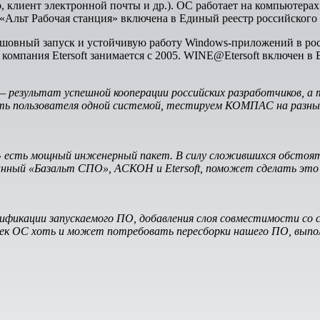
ер, клиент электронной почты и др.). ОС работает на компьюте
«Альт Рабочая станция» включена в Единый реестр российского
овный запуск и устойчивую работу Windows-приложений в росс
 компания Etersoft занимается с 2005. WINE@Etersoft включен в
зультат успешной кооперации российских разработчиков, а 
ать пользователя одной системой, тестируем КОМПАС на разны
» есть мощный инженерный пакет. В силу сложившихся обстоя
данный «Базальт СПО», АСКОН и Etersoft, поможет сделать эт
дификации запускаемого ПО, добавления слоя совместимости со
ек ОС хоть и может потребовать пересборки нашего ПО, выполн