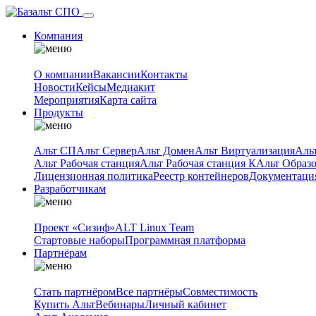
Компания
О компании
Вакансии
Контакты
Новости
Кейсы
Медиакит
Мероприятия
Карта сайта
Продукты
Альт СП
Альт Сервер
Альт Домен
Альт Виртуализация
Аль
Альт Рабочая станция
Альт Рабочая станция К
Альт Образ
Лицензионная политика
Реестр контейнеров
Документаци
Разработчикам
Проект «Сизиф»
ALT Linux Team
Стартовые наборы
Программная платформа
Партнёрам
Стать партнёром
Все партнёры
Совместимость
Купить Альт
Вебинары
Личный кабинет