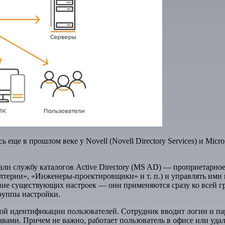
ще в прошлом веке у Novell (Novell Directory Services) и Micro
али службу каталогов Active Directory (MS AD) — проприетарно
алтерии», «Инженеры-проектировщики» и т. п.) и управлять им
ие существующих настроек — они применяются сразу ко всей гр
группы настройки.
ной идентификации пользователей. Сотрудник вводит логин и пар
вами. Причем не важно, работает пользователь в офисе или уда