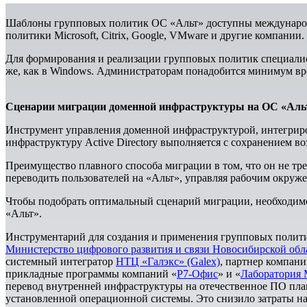
Шаблоны групповых политик ОС «Альт» доступны международн
политики Microsoft, Citrix, Google, VMware и другие компании.
Для формирования и реализации групповых политик специалис
же, как в Windows. Администраторам понадобится минимум вр
Сценарии миграции доменной инфраструктуры на ОС «Аль
Инструмент управления доменной инфраструктурой, интегриро
инфраструктуру Active Directory выполняется с сохранением 
Преимущество плавного способа миграции в том, что он не 
переводить пользователей на «Альт», управляя рабочим окруж
Чтобы подобрать оптимальный сценарий миграции, необходим
«Альт».
Инструментарий для создания и применения групповых полити
Министерство цифрового развития и связи Новосибирской обл
системный интегратор
НТЦ «Галэкс» (Galex)
, партнер компан
прикладные программы компаний «
Р7-Офис
» и «
Лаборатория
перевод внутренней инфраструктуры на отечественное ПО плавн
установленной операционной системы. Это снизило затраты на