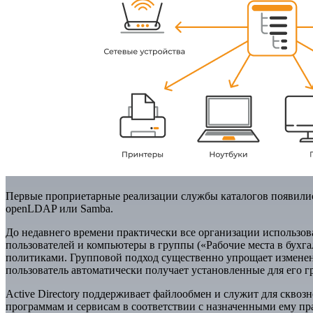
Первые проприетарные реализации службы каталогов появились е
openLDAP или Samba.
До недавнего времени практически все организации использов
пользователей и компьютеры в группы («Рабочие места в бухг
политиками. Групповой подход существенно упрощает изменен
пользователь автоматически получает установленные для его 
Active Directory поддерживает файлообмен и служит для сквоз
программам и сервисам в соответствии с назначенными ему пра