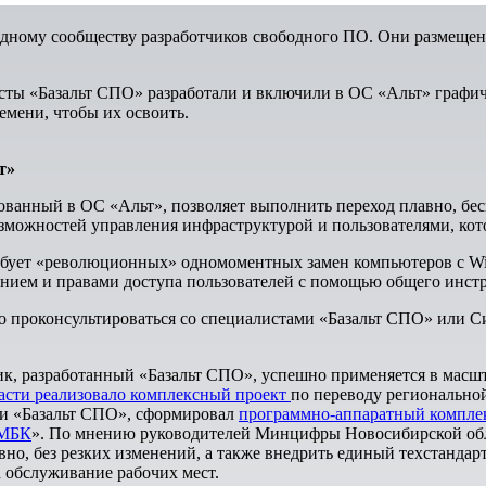
ому сообществу разработчиков свободного ПО. Они размещены 
ты «Базальт СПО» разработали и включили в ОС «Альт» графиче
емени, чтобы их освоить.
т»
ванный в ОС «Альт», позволяет выполнить переход плавно, бес
возможностей управления инфраструктурой и пользователями, к
требует «революционных» одномоментных замен компьютеров с 
ением и правами доступа пользователей с помощью общего инст
о проконсультироваться со специалистами «Базальт СПО» или 
к, разработанный «Базальт СПО», успешно применяется в масш
асти реализовало комплексный проект
по переводу регионально
ии «Базальт СПО», сформировал
программно-аппаратный компле
 МБК
». По мнению руководителей Минцифры Новосибирской обл
о, без резких изменений, а также внедрить единый техстандарт
 обслуживание рабочих мест.