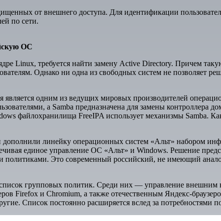
щищенных от внешнего доступа. Для идентификации пользовател
ей по сети.
ийскую ОС
дре Linux, требуется найти замену Active Directory. Причем та
ователям. Однако ни одна из свободных систем не позволяет реш
я является одним из ведущих мировых производителей операцион
ользователями, а Samba предназначена для замены контроллера 
dows файлохранилища FreeIPA использует механизмы Samba. Как
 дополнили линейку операционных систем «Альт» набором инфр
печивая единое управление ОС «Альт» и Windows. Решение пред
и политиками. Это современный российский, не имеющий анал
писок групповых политик. Среди них — управление внешним ви
еров Firefox и Chromium, а также отечественным Яндекс-браузер
угие. Список постоянно расширяется вслед за потребностями по