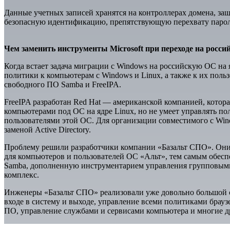
Данные учетных записей хранятся на контроллерах домена, за
безопасную идентификацию, препятствующую перехвату парол
Чем заменить инструменты Microsoft при переходе на росс
Когда встает задача миграции с Windows на российскую ОС на я
политики к компьютерам с Windows и Linux, а также к их польз
свободного ПО Samba и FreeIPA.
FreeIPA разработан Red Hat — американской компанией, котора
компьютерами под ОС на ядре Linux, но не умеет управлять п
пользователями этой ОС. Для организации совместимого с Win
заменой Active Directory.
Проблему решили разработчики компании «Базальт СПО». Они
для компьютеров и пользователей ОС «Альт», тем самым обес
Samba, дополненную инструментарием управления групповым
комплекс.
Инженеры «Базальт СПО» реализовали уже довольно большой с
входе в систему и выходе, управление всеми политиками брауз
ПО, управление службами и сервисами компьютера и многие др