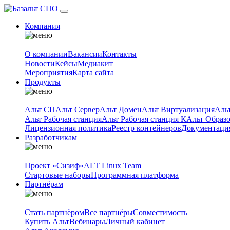
Компания
О компании
Вакансии
Контакты
Новости
Кейсы
Медиакит
Мероприятия
Карта сайта
Продукты
Альт СП
Альт Сервер
Альт Домен
Альт Виртуализация
Аль
Альт Рабочая станция
Альт Рабочая станция К
Альт Образ
Лицензионная политика
Реестр контейнеров
Документаци
Разработчикам
Проект «Сизиф»
ALT Linux Team
Стартовые наборы
Программная платформа
Партнёрам
Стать партнёром
Все партнёры
Совместимость
Купить Альт
Вебинары
Личный кабинет