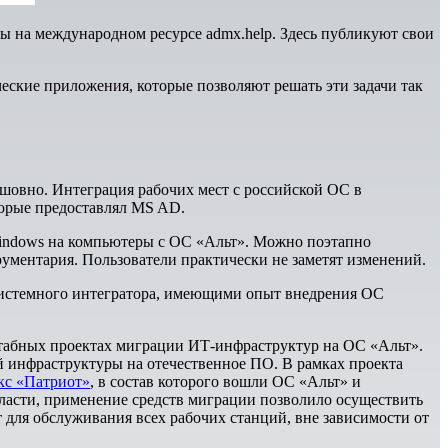
на международном ресурсе admx.help. Здесь публикуют свои
ские приложения, которые позволяют решать эти задачи так
шовно. Интеграция рабочих мест с российской ОС в
оторые предоставлял MS AD.
Windows на компьютеры с ОС «Альт». Можно поэтапно
рументария. Пользователи практически не заметят изменений.
Системного интегратора, имеющими опыт внедрения ОС
табных проектах миграции ИТ-инфраструктур на ОС «Альт».
й инфраструктуры на отечественное ПО. В рамках проекта
кс «Патриот»
, в состав которого вошли ОС «Альт» и
асти, применение средств миграции позволило осуществить
 для обслуживания всех рабочих станций, вне зависимости от