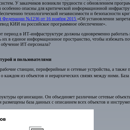
систем. У заказчиков возникли трудности с обновлением прогр
и особенно опасны для критической информационной инфрастру
 обеспечению технологической независимости и безопасности 
й Федерации №1236 от 16 ноября 2015
«Об установлении запрета
ревод КИИ на российское программное обеспечение».
этот период в ИТ-инфраструктуре должны одновременно работат
ть их в единое информационное пространство, чтобы избежать п
 обучение ИТ-персонала?
ктурой и пользователями
рабочие станции, периферийные и сетевые устройства, а также 
 о каждом из объектов и иерархических связях между ними. Баз
руктуры организации. Он объединяет различные сетевые объекты
м размещены база данных с описанием всех объектов и инструме