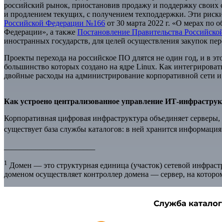
российский рынок, приостановив продажу и поддержку своих 
и продлением текущих, с получением техподдержки. Эти риск
Российской Федерации №166
от 30 марта 2022 г. «О мерах по
Федерации», а также
Постановление Правительства Российско
иностранных государств, для целей осуществления закупок пе
Проекты перехода на российское ПО длятся не один год, и в 
большинство которых создано на ядре Linux. Как интегрирова
двойные расходы на администрирование корпоративной сети и
Как устроено централизованное управление ИТ-инфрастру
Корпоративная цифровая инфраструктура объединяет серверы, 
существует база службы каталогов: в ней хранится информация
_______________________
1
Домен — это структурная единица (участок) сетевой инфраст
доменом осуществляет контроллер домена — сервер, на которо