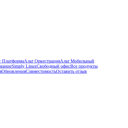
т Платформа
Альт Оркестрация
Альт Мобильный
ование
Simply Linux
Свободный офис
Все продукты
я
Обновления
Совместимость
Оставить отзыв