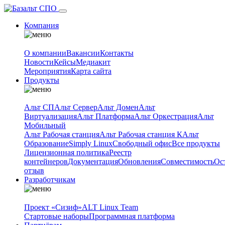
Компания
О компании
Вакансии
Контакты
Новости
Кейсы
Медиакит
Мероприятия
Карта сайта
Продукты
Альт СП
Альт Сервер
Альт Домен
Альт
Виртуализация
Альт Платформа
Альт Оркестрация
Альт
Мобильный
Альт Рабочая станция
Альт Рабочая станция К
Альт
Образование
Simply Linux
Свободный офис
Все продукты
Лицензионная политика
Реестр
контейнеров
Документация
Обновления
Совместимость
Ос
отзыв
Разработчикам
Проект «Сизиф»
ALT Linux Team
Стартовые наборы
Программная платформа