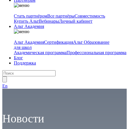
Партнёрам
Стать партнёром
Все партнёры
Совместимость
Купить Альт
Вебинары
Личный кабинет
Альт Академия
Альт Академия
Сертификация
Альт Образование
для школ
Академическая программа
Профессиональная программа
Блог
Поддержка
En
Новости