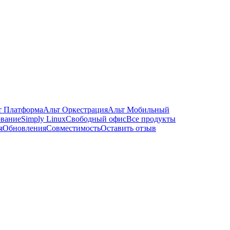
т Платформа
Альт Оркестрация
Альт Мобильный
ование
Simply Linux
Свободный офис
Все продукты
я
Обновления
Совместимость
Оставить отзыв