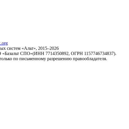
х систем «Альт», 2015–2026
ОО «Базальт СПО»(ИНН 7714350892, ОГРН 1157746734837).
только по письменному разрешению правообладателя.