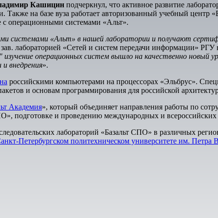
ладимир Кашицин
подчеркнул, что активное развитие лаборат
и. Также на базе вуза работает авторизованный учебный центр «
е с операционными системами «Альт».
ными системами «Альт» в нашей лаборатории и получают серти
, зав. лабораторией «Сетей и систем передачи информации» РГУ
 изучение операционных систем вышло на качественно новый у
 и внедрения
».
на
российскими компьютерами на процессорах «Эльбрус». Спец
 пакетов и основам программирования для российской архитекту
ьт Академия
», который объединяет направления работы по сотр
О», подготовке и проведению международных и всероссийских о
ледовательских лабораторий «Базальт СПО» в различных регион
анкт-Петербургском политехническом университете им. Петра 