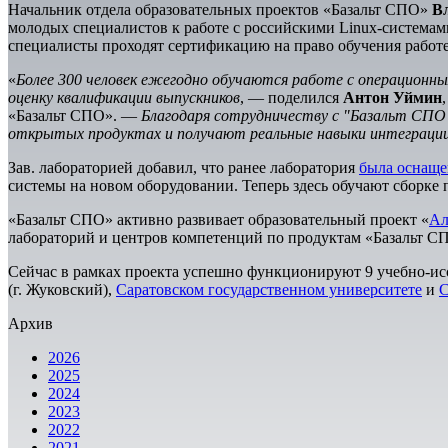
Начальник отдела образовательных проектов «Базальт СПО»
В
молодых специалистов к работе с российскими Linux-системам
специалисты проходят сертификацию на право обучения работ
«
Более 300 человек ежегодно обучаются работе с операцион
оценку квалификации выпускников
, — поделился
Антон Уймин
«Базальт СПО». —
Благодаря сотрудничеству с "Базальт СПО"
открытых продуктах и получают реальные навыки интеграции
Зав. лабораторией добавил, что ранее лаборатория
была оснаще
системы на новом оборудовании. Теперь здесь обучают сборке
«Базальт СПО» активно развивает образовательный проект «
Ал
лабораторий и центров компетенций по продуктам «Базальт СП
Сейчас в рамках проекта успешно функционируют 9 учебно-исс
(г. Жуковский),
Саратовском государственном университете
и
С
Архив
2026
2025
2024
2023
2022
2021