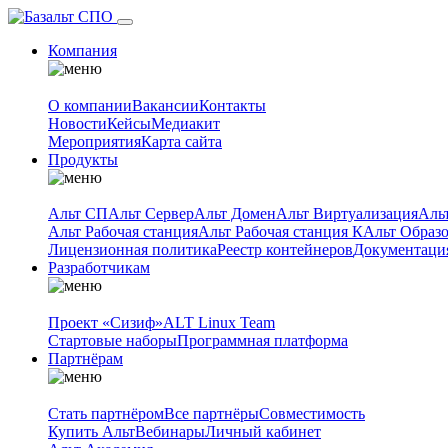
Компания
О компании
Вакансии
Контакты
Новости
Кейсы
Медиакит
Мероприятия
Карта сайта
Продукты
Альт СП
Альт Сервер
Альт Домен
Альт Виртуализация
Аль
Альт Рабочая станция
Альт Рабочая станция К
Альт Образ
Лицензионная политика
Реестр контейнеров
Документаци
Разработчикам
Проект «Сизиф»
ALT Linux Team
Стартовые наборы
Программная платформа
Партнёрам
Стать партнёром
Все партнёры
Совместимость
Купить Альт
Вебинары
Личный кабинет