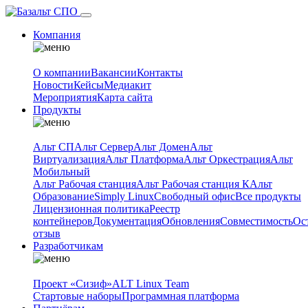
Компания
О компании
Вакансии
Контакты
Новости
Кейсы
Медиакит
Мероприятия
Карта сайта
Продукты
Альт СП
Альт Сервер
Альт Домен
Альт
Виртуализация
Альт Платформа
Альт Оркестрация
Альт
Мобильный
Альт Рабочая станция
Альт Рабочая станция К
Альт
Образование
Simply Linux
Свободный офис
Все продукты
Лицензионная политика
Реестр
контейнеров
Документация
Обновления
Совместимость
Ос
отзыв
Разработчикам
Проект «Сизиф»
ALT Linux Team
Стартовые наборы
Программная платформа