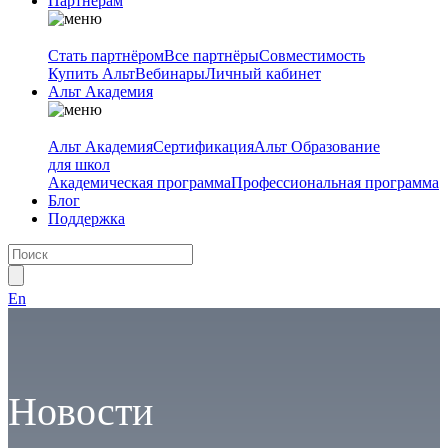
Партнёрам
Стать партнёром
Все партнёры
Совместимость
Купить Альт
Вебинары
Личный кабинет
Альт Академия
Альт Академия
Сертификация
Альт Образование
для школ
Академическая программа
Профессиональная программа
Блог
Поддержка
En
Новости