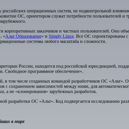
у российских операционных систем, не подконтрольной влияни
 развитии ОС, ориентиром служат потребности пользователей и т
зарубежного.
ти корпоративных заказчиков и частных пользователей. Оно о
, «
Альт Образование
» и
Simply Linux
. Все ОС спроектированы с
ормационные системы любого масштаба и сложности.
рритории России, находится под российской юрисдикцией, подд
. Свободное программное обеспечение».
й, в том числе созданных командой разработчиков ОС «Альт». 
ов с сохранением зависимостей между ними, для автоматическог
и, а не «клонирования» зарубежных разработок.
ой разработки ОС «Альт». Код подвергается исследованию разл
йших в мире