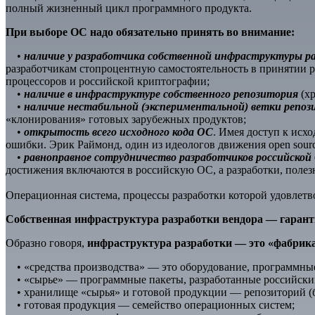
полный жизненный цикл программного продукта.
При выборе ОС надо обязательно принять во внимание:
•
наличие у разработчика собственной инфраструктуры р
разработчикам стопроцентную самостоятельность в принятии р
процессоров и российской криптографии;
•
наличие в инфраструктуре собственного репозитория
(хр
•
наличие нестабильной (экспериментальной) ветки репо
«клонирования» готовых зарубежных продуктов;
•
открытость всего исходного кода ОС
. Имея доступ к исх
ошибки. Эрик Раймонд, один из идеологов движения open source
•
равноправное сотрудничество разработчиков российско
достижения включаются в российскую ОС, а разработки, поле
Операционная система, процессы разработки которой удовлетв
Собственная инфраструктура разработки вендора — гаранти
Образно говоря,
инфраструктура разработки — это «фабрика
• «средства производства» — это оборудование, программные 
• «сырье» — программные пакеты, разработанные российски
• хранилище «сырья» и готовой продукции — репозиторий (б
• готовая продукция — семейство операционных систем;