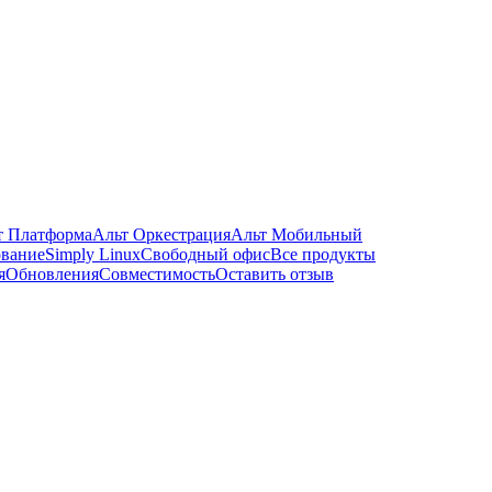
т Платформа
Альт Оркестрация
Альт Мобильный
ование
Simply Linux
Свободный офис
Все продукты
я
Обновления
Совместимость
Оставить отзыв