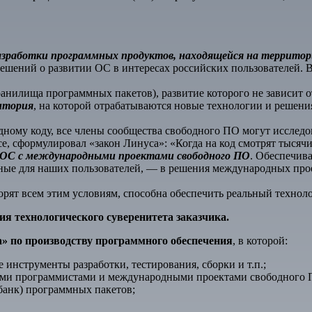
азработки программных продуктов, находящейся на территор
ешений о развитии ОС в интересах российских пользователей. В
анилища программных пакетов), развитие которого не зависит 
зитория
, на которой отрабатываются новые технологии и решения
одному коду, все члены сообщества свободного ПО могут исслед
, сформулировал «закон Линуса»: «Когда на код смотрят тысячи 
й ОС с международными проектами свободного ПО
. Обеспечив
зные для наших пользователей, — в решения международных про
орят всем этим условиям, способна обеспечить реальный технол
я технологического суверенитета заказчика.
» по производству программного обеспечения
, в которой:
инструменты разработки, тестирования, сборки и т.п.;
ми программистами и международными проектами свободного 
анк) программных пакетов;