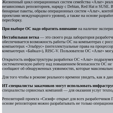
Жизненный цикл операционных систем семейства «Альт» реали
независимых репозиториев, наряду с Debian, Red Hat и SUSE. 
бинарные пакеты, образы операционных систем «Альт», контей
проектами международного уровня), а также на основе разра
пересборку.
При выборе ОС надо обратить внимание
на наличие экспери
Нестабильная ветка
— это своего рода лаборатория разработч
обеспечивается возможность работы ОС на компьютерах с рос
компьютерах «Эльбрус» (интеллектуальные права на процессор
компьютерах «Байкал»), RISC-V. Пользователи ОС «Альт» могу
Открытость инфраструктуры разработки ОС «Альт» подразумевае
систематическую работу над повышением безопасности ОС не т
сообщают об обнаруженных уязвимостях, которые максимально
Для того чтобы в режиме реального времени увидеть, как в дан
ИТ-специалисты заказчиков могут использовать инфрастру
специалисты сервисных компаний — для оказания услуг техпо
Репозиторий проекта «Сизиф» открыт для всех разработчиков
основе репозитория можно разрабатывать не только операцио