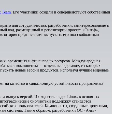
x Team
. Его участники создали и совершенствуют собственный
рыто для сотрудничества: разработчики, заинтересованные в
ный код, размещенный в репозитории проекта «Сизиф»,
позитория предписывает выпускать его под свободными
ских, временных и финансовых ресурсов. Международная
рабатывая компоненты — отдельные «детали», из которых
ыпускать новые версии продуктов, используя лучшие мировые
ет на качество и санкционную устойчивость программных
 выпуск версий. Их код есть в ядре Linux, в основных
иптографические библиотеки поддержку стандартов
оссийских пользователей. Компоненты, созданные проектами,
нные системы. Таким образом, разработчики ОС «Альт»