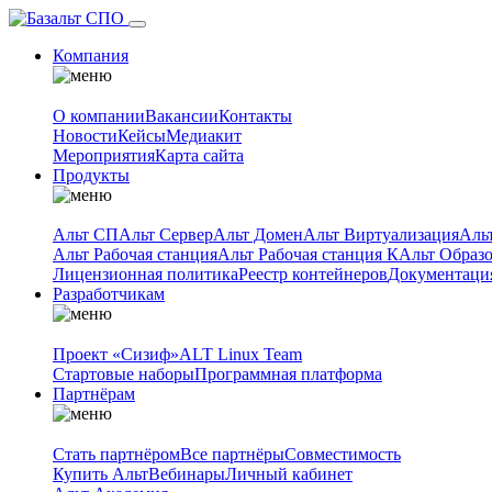
Компания
О компании
Вакансии
Контакты
Новости
Кейсы
Медиакит
Мероприятия
Карта сайта
Продукты
Альт СП
Альт Сервер
Альт Домен
Альт Виртуализация
Аль
Альт Рабочая станция
Альт Рабочая станция К
Альт Образ
Лицензионная политика
Реестр контейнеров
Документаци
Разработчикам
Проект «Сизиф»
ALT Linux Team
Стартовые наборы
Программная платформа
Партнёрам
Стать партнёром
Все партнёры
Совместимость
Купить Альт
Вебинары
Личный кабинет