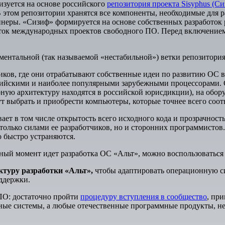
зуется на основе российского
репозитория проекта Sisyphus (С
В этом репозитории хранятся все компоненты, необходимые для 
неры. «Сизиф» формируется на основе собственных разработок 
боток международных проектов свободного ПО. Перед включение
ментальной (так называемой «нестабильной») ветки репозитория
иков, где они отрабатывают собственные идеи по развитию ОС в
сийскими и наиболее популярными зарубежными процессорами. 
ную архитектуру находятся в российской юрисдикции), на обор
т выбрать и приобрести компьютеры, которые точнее всего соот
т в том числе открытость всего исходного кода и прозрачность
олько силами ее разработчиков, но и сторонних программистов.
 быстро устраняются.
ный момент идет разработка ОС «Альт», можно воспользоваться п
ктуру разработки «Альт»,
чтобы адаптировать операционную си
ддержки.
 ПО: достаточно пройти
процедуру вступления в сообщество
, при
нные системы, а любые отечественные программные продукты, н