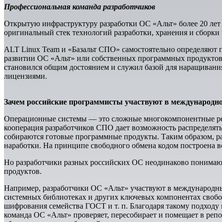
Профессиональная команда разработчиков
Открытую инфраструктуру разработки ОС «Альт» более 20 лет
оригинальный стек технологий разработки, хранения и сборки
ALT Linux Team и «Базальт СПО» самостоятельно определяют п
развитии ОС «Альт» или собственных программных продуктов,
становился общим достоянием и служил базой для наращивани
лицензиями.
Зачем российские программисты участвуют в международно
Операционные системы — это сложные многокомпонентные реш
кооперация разработчиков СПО дает возможность распределять
собираются готовые программные продукты. Таким образом, р
наработки. На принципе свободного обмена кодом построена в
Но разработчики разных российских ОС неодинаково понимаю
продуктов.
Например, разработчики ОС «Альт» участвуют в международных
системных библиотеках и других ключевых компонентах свобо
шифрования семейства ГОСТ и т. п. Благодаря такому подходу
команда ОС «Альт» проверяет, пересобирает и помещает в реп