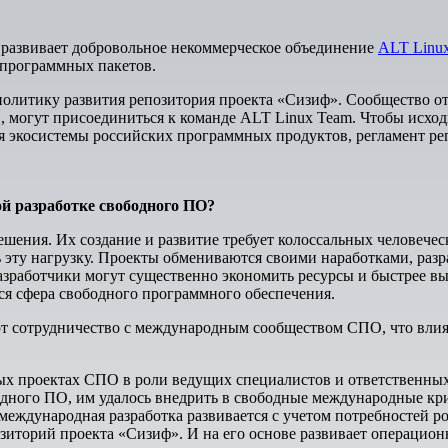
 развивает добровольное некоммерческое объединение
ALT Linu
 программных пакетов.
олитику развития репозитория проекта «Сизиф». Сообщество отк
 могут присоединиться к команде ALT Linux Team. Чтобы исход
я экосистемы российских программных продуктов, регламент ре
й разработке свободного ПО?
ения. Их создание и развитие требует колоссальных человече
 эту нагрузку. Проекты обмениваются своими наработками, раз
азработчики могут существенно экономить ресурсы и быстрее в
ся сфера свободного программного обеспечения.
т сотрудничество с международным сообществом СПО, что влия
 проектах СПО в роли ведущих специалистов и ответственных за
дного ПО, им удалось внедрить в свободные международные кр
 международная разработка развивается с учетом потребностей р
озиторий проекта «Сизиф». И на его основе развивает операцио