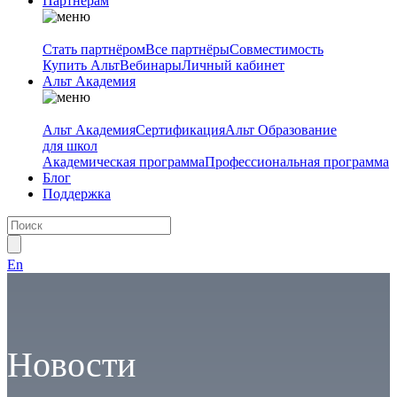
Партнёрам
Стать партнёром
Все партнёры
Совместимость
Купить Альт
Вебинары
Личный кабинет
Альт Академия
Альт Академия
Сертификация
Альт Образование
для школ
Академическая программа
Профессиональная программа
Блог
Поддержка
En
Новости