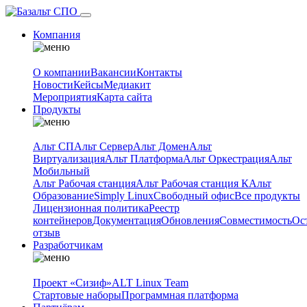
Компания
О компании
Вакансии
Контакты
Новости
Кейсы
Медиакит
Мероприятия
Карта сайта
Продукты
Альт СП
Альт Сервер
Альт Домен
Альт
Виртуализация
Альт Платформа
Альт Оркестрация
Альт
Мобильный
Альт Рабочая станция
Альт Рабочая станция К
Альт
Образование
Simply Linux
Свободный офис
Все продукты
Лицензионная политика
Реестр
контейнеров
Документация
Обновления
Совместимость
Ос
отзыв
Разработчикам
Проект «Сизиф»
ALT Linux Team
Стартовые наборы
Программная платформа