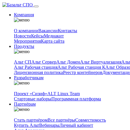
Компания
О компании
Вакансии
Контакты
Новости
Кейсы
Медиакит
Мероприятия
Карта сайта
Продукты
Альт СП
Альт Сервер
Альт Домен
Альт Виртуализация
Аль
Альт Рабочая станция
Альт Рабочая станция К
Альт Образ
Лицензионная политика
Реестр контейнеров
Документаци
Разработчикам
Проект «Сизиф»
ALT Linux Team
Стартовые наборы
Программная платформа
Партнёрам
Стать партнёром
Все партнёры
Совместимость
Купить Альт
Вебинары
Личный кабинет