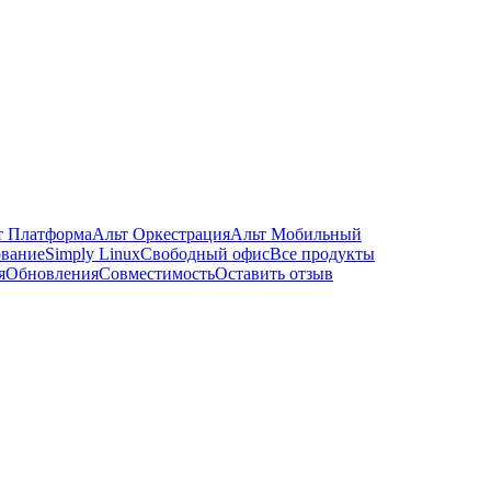
т Платформа
Альт Оркестрация
Альт Мобильный
ование
Simply Linux
Свободный офис
Все продукты
я
Обновления
Совместимость
Оставить отзыв