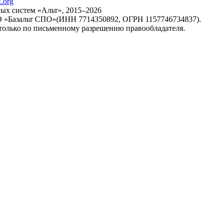
х систем «Альт», 2015–2026
ОО «Базальт СПО»(ИНН 7714350892, ОГРН 1157746734837).
только по письменному разрешению правообладателя.