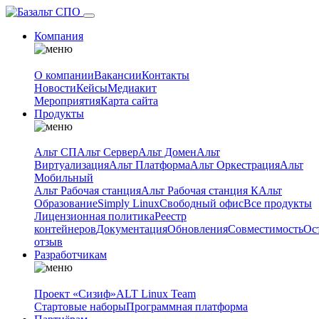
Компания
О компании
Вакансии
Контакты
Новости
Кейсы
Медиакит
Мероприятия
Карта сайта
Продукты
Альт СП
Альт Сервер
Альт Домен
Альт
Виртуализация
Альт Платформа
Альт Оркестрация
Альт
Мобильный
Альт Рабочая станция
Альт Рабочая станция К
Альт
Образование
Simply Linux
Свободный офис
Все продукты
Лицензионная политика
Реестр
контейнеров
Документация
Обновления
Совместимость
Ос
отзыв
Разработчикам
Проект «Сизиф»
ALT Linux Team
Стартовые наборы
Программная платформа