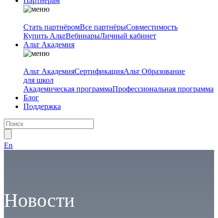
Партнёрам
Стать партнёром
Все партнёры
Совместимость
Купить Альт
Вебинары
Личный кабинет
Альт Академия
Альт Академия
Сертификация
Альт Образование
для школ
Академическая программа
Профессиональная программа
Блог
Поддержка
En
Новости