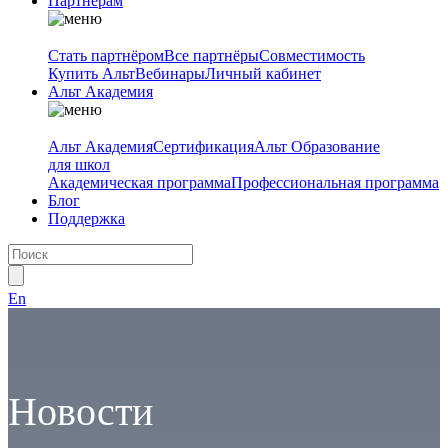
Партнёрам
Стать партнёром
Все партнёры
Совместимость
Купить Альт
Вебинары
Личный кабинет
Альт Академия
Альт Академия
Сертификация
Альт Образование
для школ
Академическая программа
Профессиональная программа
Блог
Поддержка
En
Новости