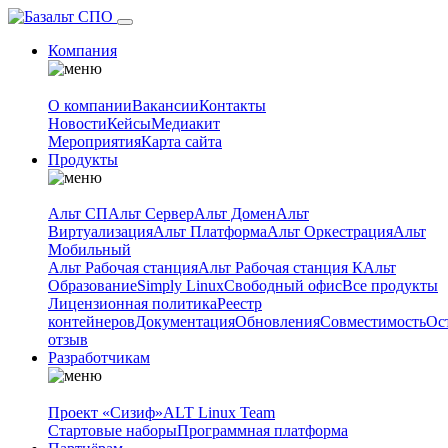
Компания
О компании
Вакансии
Контакты
Новости
Кейсы
Медиакит
Мероприятия
Карта сайта
Продукты
Альт СП
Альт Сервер
Альт Домен
Альт
Виртуализация
Альт Платформа
Альт Оркестрация
Альт
Мобильный
Альт Рабочая станция
Альт Рабочая станция К
Альт
Образование
Simply Linux
Свободный офис
Все продукты
Лицензионная политика
Реестр
контейнеров
Документация
Обновления
Совместимость
Ос
отзыв
Разработчикам
Проект «Сизиф»
ALT Linux Team
Стартовые наборы
Программная платформа