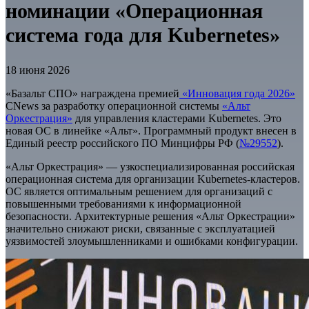
номинации «Операционная
система года для Kubernetes»
18 июня 2026
«Базальт СПО» награждена премией
«Инновация года 2026»
CNews за разработку операционной системы
«Альт
Оркестрация»
для управления кластерами Kubernetes. Это
новая ОС в линейке «Альт». Программный продукт внесен в
Единый реестр российского ПО Минцифры РФ (
№29552
).
«Альт Оркестрация» — узкоспециализированная российская
операционная система для организации Kubernetes-кластеров.
ОС является оптимальным решением для организаций с
повышенными требованиями к информационной
безопасности. Архитектурные решения «Альт Оркестрации»
значительно снижают риски, связанные с эксплуатацией
уязвимостей злоумышленниками и ошибками конфигурации.