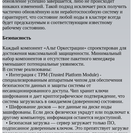
обновление успешно завершается, либо не происходит
никаких изменений. Такой подход исключает риск получить
частично обновлённую или неработоспособную систему и
гарантирует, что состояние любой ноды в кластере всегда
будет предсказуемым и соответствующим известному
рабочему состоянию.
Безопасность
Каждый компонент «Альт Оркестрации» спроектирован для
достижения максимальной защищенности. Минимальный
набор компонентов и отсутствие пакетного менеджера
уменьшают потенциальные уязвимости.
В системе реализованы:
• Интеграция с TPM (Trusted Platform Module) -
специализированным аппаратным чипом для обеспечения
безопасности данных и защиты системы от
несанкционированного доступа. Чип хранит ключи
шифрования и дает криптографическое подтверждение, что
система загрузилась в ожидаемом (доверенном) состоянии.
• Шифрование дисков — все данные на диске ноды
зашифрованы. Если диск физически украдут или подключат к
другому компьютеру, информация останется недоступной.
• Безопасная загрузка — сервер загружает только ПО,
подписанное доверенным ключом. Это препятствует загрузке