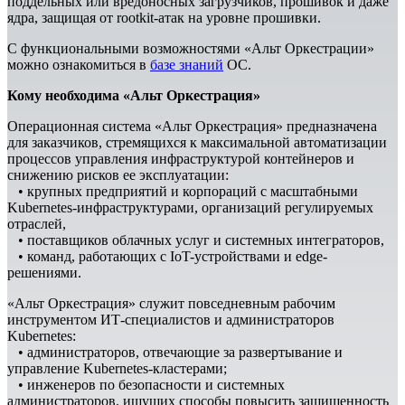
поддельных или вредоносных загрузчиков, прошивок и даже
ядра, защищая от rootkit‑атак на уровне прошивки.
С функциональными возможностями «Альт Оркестрации»
можно ознакомиться в
базе знаний
ОС.
Кому необходима «Альт Оркестрация»
Операционная система «Альт Оркестрация» предназначена
для заказчиков, стремящихся к максимальной автоматизации
процессов управления инфраструктурой контейнеров и
снижению рисков ее эксплуатации:
• крупных предприятий и корпораций с масштабными
Kubernetes-инфраструктурами, организаций регулируемых
отраслей,
• поставщиков облачных услуг и системных интеграторов,
• команд, работающих с IoT-устройствами и edge-
решениями.
«Альт Оркестрация» служит повседневным рабочим
инструментом ИТ-специалистов и администраторов
Kubernetes:
• администраторов, отвечающие за развертывание и
управление Kubernetes-кластерами;
• инженеров по безопасности и системных
администраторов, ищущих способы повысить защищенность