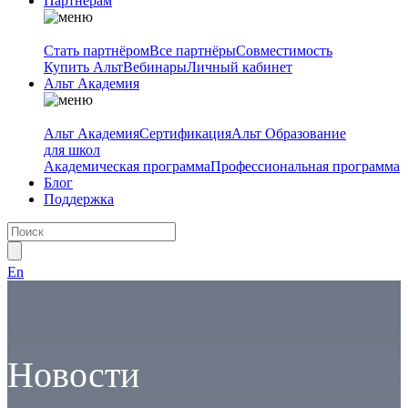
Партнёрам
Стать партнёром
Все партнёры
Совместимость
Купить Альт
Вебинары
Личный кабинет
Альт Академия
Альт Академия
Сертификация
Альт Образование
для школ
Академическая программа
Профессиональная программа
Блог
Поддержка
En
Новости