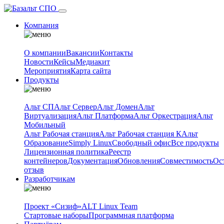
Компания
О компании
Вакансии
Контакты
Новости
Кейсы
Медиакит
Мероприятия
Карта сайта
Продукты
Альт СП
Альт Сервер
Альт Домен
Альт
Виртуализация
Альт Платформа
Альт Оркестрация
Альт
Мобильный
Альт Рабочая станция
Альт Рабочая станция К
Альт
Образование
Simply Linux
Свободный офис
Все продукты
Лицензионная политика
Реестр
контейнеров
Документация
Обновления
Совместимость
Ос
отзыв
Разработчикам
Проект «Сизиф»
ALT Linux Team
Стартовые наборы
Программная платформа