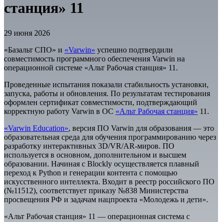
станция» 11
29 июня 2026
«Базальт СПО» и
«Varwin»
успешно подтвердили
совместимость программного обеспечения Varwin на
операционной системе «Альт Рабочая станция» 11.
Проведенные испытания показали стабильность установки,
запуска, работы и обновления. По результатам тестирования
оформлен сертификат совместимости, подтверждающий
корректную работу Varwin в ОС
«Альт Рабочая станция»
11.
«Varwin Education»
, версия ПО Varwin для образования — это
образовательная среда для обучения программированию через
разработку интерактивных 3D/VR/AR-миров. ПО
используется в основном, дополнительном и высшем
образовании. Начиная с Blockly осуществляется плавный
переход к Python и генерации контента с помощью
искусственного интеллекта. Входит в реестр российского ПО
(№11512), соответствует приказу №838 Министерства
просвещения РФ и задачам нацпроекта «Молодежь и дети».
«Альт Рабочая станция» 11 — операционная система с