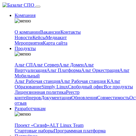
Компания
О компании
Вакансии
Контакты
Новости
Кейсы
Медиакит
Мероприятия
Карта сайта
Продукты
Альт СП
Альт Сервер
Альт Домен
Альт
Виртуализация
Альт Платформа
Альт Оркестрация
Альт
Мобильный
Альт Рабочая станция
Альт Рабочая станция К
Альт
Образование
Simply Linux
Свободный офис
Все продукты
Лицензионная политика
Реестр
контейнеров
Документация
Обновления
Совместимость
Ос
отзыв
Разработчикам
Проект «Сизиф»
ALT Linux Team
Стартовые наборы
Программная платформа