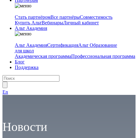
Партнёрам
Стать партнёром
Все партнёры
Совместимость
Купить Альт
Вебинары
Личный кабинет
Альт Академия
Альт Академия
Сертификация
Альт Образование
для школ
Академическая программа
Профессиональная программа
Блог
Поддержка
En
Новости