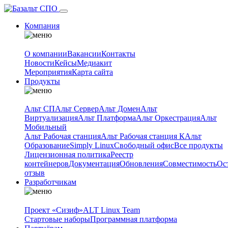
Компания
О компании
Вакансии
Контакты
Новости
Кейсы
Медиакит
Мероприятия
Карта сайта
Продукты
Альт СП
Альт Сервер
Альт Домен
Альт
Виртуализация
Альт Платформа
Альт Оркестрация
Альт
Мобильный
Альт Рабочая станция
Альт Рабочая станция К
Альт
Образование
Simply Linux
Свободный офис
Все продукты
Лицензионная политика
Реестр
контейнеров
Документация
Обновления
Совместимость
Ос
отзыв
Разработчикам
Проект «Сизиф»
ALT Linux Team
Стартовые наборы
Программная платформа