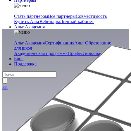
Партнёрам
Стать партнёром
Все партнёры
Совместимость
Купить Альт
Вебинары
Личный кабинет
Альт Академия
Альт Академия
Сертификация
Альт Образование
для школ
Академическая программа
Профессиональная программа
Блог
Поддержка
En