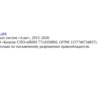
х систем «Альт», 2015–2026
ОО «Базальт СПО»(ИНН 7714350892, ОГРН 1157746734837).
только по письменному разрешению правообладателя.