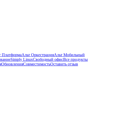
т Платформа
Альт Оркестрация
Альт Мобильный
ование
Simply Linux
Свободный офис
Все продукты
я
Обновления
Совместимость
Оставить отзыв