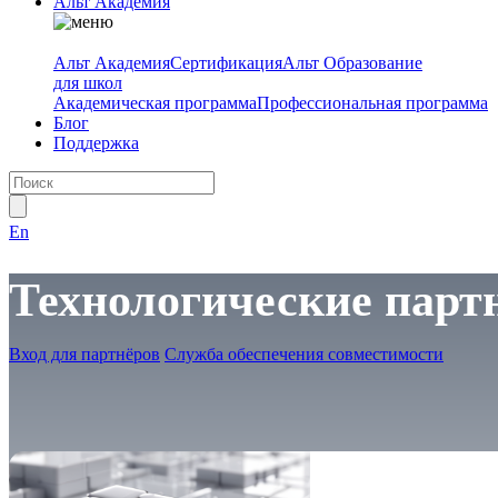
Альт Академия
Альт Академия
Сертификация
Альт Образование
для школ
Академическая программа
Профессиональная программа
Блог
Поддержка
En
Технологические парт
Вход для партнёров
Служба обеспечения совместимости