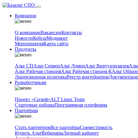
Компания
О компании
Вакансии
Контакты
Новости
Кейсы
Медиакит
Мероприятия
Карта сайта
Продукты
Альт СП
Альт Сервер
Альт Домен
Альт Виртуализация
Аль
Альт Рабочая станция
Альт Рабочая станция К
Альт Образ
Лицензионная политика
Реестр контейнеров
Документаци
Разработчикам
Проект «Сизиф»
ALT Linux Team
Стартовые наборы
Программная платформа
Партнёрам
Стать партнёром
Все партнёры
Совместимость
Купить Альт
Вебинары
Личный кабинет