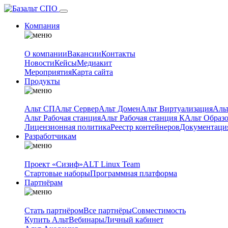
Компания
О компании
Вакансии
Контакты
Новости
Кейсы
Медиакит
Мероприятия
Карта сайта
Продукты
Альт СП
Альт Сервер
Альт Домен
Альт Виртуализация
Аль
Альт Рабочая станция
Альт Рабочая станция К
Альт Образ
Лицензионная политика
Реестр контейнеров
Документаци
Разработчикам
Проект «Сизиф»
ALT Linux Team
Стартовые наборы
Программная платформа
Партнёрам
Стать партнёром
Все партнёры
Совместимость
Купить Альт
Вебинары
Личный кабинет