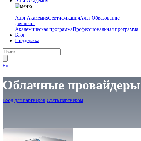
Альт Академия
Альт Академия
Сертификация
Альт Образование
для школ
Академическая программа
Профессиональная программа
Блог
Поддержка
En
Облачные провайдеры
Вход для партнёров
Стать партнёром