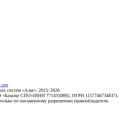
х систем «Альт», 2015–2026
ОО «Базальт СПО»(ИНН 7714350892, ОГРН 1157746734837).
только по письменному разрешению правообладателя.