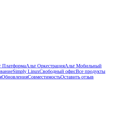
т Платформа
Альт Оркестрация
Альт Мобильный
ование
Simply Linux
Свободный офис
Все продукты
я
Обновления
Совместимость
Оставить отзыв