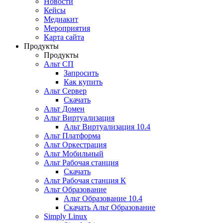
Новости
Кейсы
Медиакит
Мероприятия
Карта сайта
Продукты
Продукты
Альт СП
Запросить
Как купить
Альт Сервер
Скачать
Альт Домен
Альт Виртуализация
Альт Виртуализация 10.4
Альт Платформа
Альт Оркестрация
Альт Мобильный
Альт Рабочая станция
Скачать
Альт Рабочая станция К
Альт Образование
Альт Образование 10.4
Скачать Альт Образование
Simply Linux