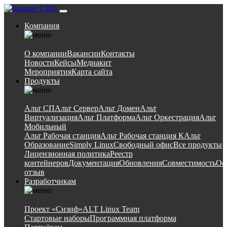
Компания
О компании
Вакансии
Контакты
Новости
Кейсы
Медиакит
Мероприятия
Карта сайта
Продукты
Альт СП
Альт Сервер
Альт Домен
Альт
Виртуализация
Альт Платформа
Альт Оркестрация
Альт
Мобильный
Альт Рабочая станция
Альт Рабочая станция К
Альт
Образование
Simply Linux
Свободный офис
Все продукты
Лицензионная политика
Реестр
контейнеров
Документация
Обновления
Совместимость
Ос
отзыв
Разработчикам
Проект «Сизиф»
ALT Linux Team
Стартовые наборы
Программная платформа