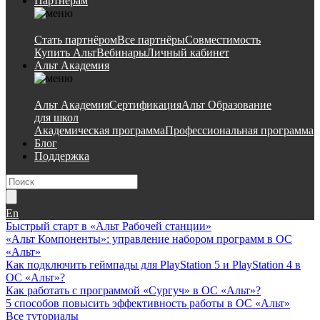
Партнёрам
Стать партнёром
Все партнёры
Совместимость
Купить Альт
Вебинары
Личный кабинет
Альт Академия
Альт Академия
Сертификация
Альт Образование
для школ
Академическая программа
Профессиональная программа
Блог
Поддержка
En
Быстрый старт в «Альт Рабочей станции»
«Альт Компоненты»: управление набором программ в ОС
«Альт»
Как подключить геймпады для PlayStation 5 и PlayStation 4 в
ОС «Альт»?
Как работать с программой «Сургуч» в ОС «Альт»?
5 способов повысить эффективность работы в ОС «Альт»
Все туториалы