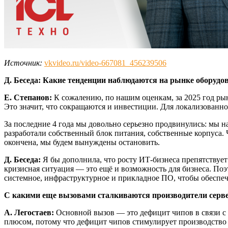
Источник:
vkvideo.ru/video-667081_456239506
Д. Беседа: Какие тенденции наблюдаются на рынке оборудов
Е. Степанов:
К сожалению, по нашим оценкам, за 2025 год ры
Это значит, что сокращаются и инвестиции. Для локализованн
За последние 4 года мы довольно серьезно продвинулись: мы 
разработали собственный блок питания, собственные корпуса. 
окончена, мы будем вынуждены остановить.
Д. Беседа:
Я бы дополнила, что росту ИТ-бизнеса препятствуе
кризисная ситуация — это ещё и возможность для бизнеса. П
системное, инфраструктурное и прикладное ПО, чтобы обеспе
С какими еще вызовами сталкиваются производители серве
А. Легостаев:
Основной вызов — это дефицит чипов в связи с б
плюсом, потому что дефицит чипов стимулирует производство