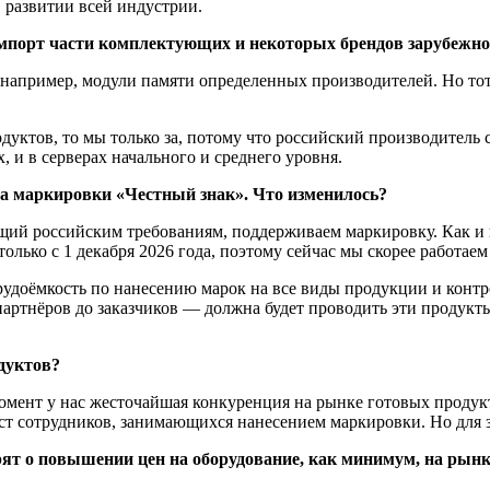
в развитии всей индустрии.
импорт части комплектующих и некоторых брендов зарубежног
например, модули памяти определенных производителей. Но тот 
дуктов, то мы только за, потому что российский производитель 
, и в серверах начального и среднего уровня.
ема маркировки «Честный знак». Что изменилось?
ий российским требованиям, поддерживаем маркировку. Как и п
лько с 1 декабря 2026 года, поэтому сейчас мы скорее работаем
трудоёмкость по нанесению марок на все виды продукции и контр
 партнёров до заказчиков — должна будет проводить эти продукт
одуктов?
 момент у нас жесточайшая конкуренция на рынке готовых проду
ст сотрудников, занимающихся нанесением маркировки. Но для з
ворят о повышении цен на оборудование, как минимум, на рын