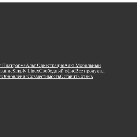
т Платформа
Альт Оркестрация
Альт Мобильный
ование
Simply Linux
Свободный офис
Все продукты
я
Обновления
Совместимость
Оставить отзыв