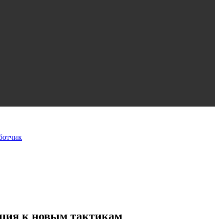
ботчик
ация к новым тактикам