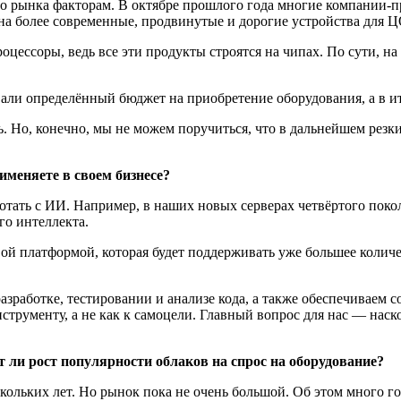
 рынка факторам. В октябре прошлого года многие компании-п
а более современные, продвинутые и дорогие устройства для Ц
оцессоры, ведь все эти продукты строятся на чипах. По сути, на
вали определённый бюджет на приобретение оборудования, а в ит
 Но, конечно, мы не можем поручиться, что в дальнейшем резких с
рименяете в своем бизнесе?
тать с ИИ. Например, в наших новых серверах четвёртого поко
го интеллекта.
вой платформой, которая будет поддерживать уже большее колич
работке, тестировании и анализе кода, а также обеспечиваем 
струменту, а не как к самоцели. Главный вопрос для нас — наск
т ли рост популярности облаков на спрос на оборудование?
ольких лет. Но рынок пока не очень большой. Об этом много гов