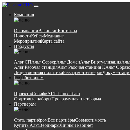
Компания
О компании
Вакансии
Контакты
Новости
Кейсы
Медиакит
Мероприятия
Карта сайта
Продукты
Альт СП
Альт Сервер
Альт Домен
Альт Виртуализация
Аль
Альт Рабочая станция
Альт Рабочая станция К
Альт Образ
Лицензионная политика
Реестр контейнеров
Документаци
Разработчикам
Проект «Сизиф»
ALT Linux Team
Стартовые наборы
Программная платформа
Партнёрам
Стать партнёром
Все партнёры
Совместимость
Купить Альт
Вебинары
Личный кабинет