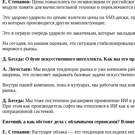
Е. Степанов:
Цены повысились по независящим от российского
модули памяти для вычислительной техники и переключаются н
Это здорово ударило по ценам: взлетели цены на SSD-диски, пр
из которых производятся другие комплектующие.
Это в первую очередь ударило по заказчикам, которые заклады
На сегодня, по нашим оценкам, эта ситуация стабилизировалась.
мирового рынка.
Д. Беседа: О буме искусственного интеллекта. Как вы его п
A. Легостаев:
Мы видим тенденции рынка и уже начинаем рабо
ширины, что позволяет закрывать базовые задачи искусственно
Внутри нашей компании, пока в кулуарах, мы работаем над но
рынка.
Д. Беседа:
Мы тоже постепенно расширяем применение ИИ в раз
При этом как производитель софта мы относимся к ИИ как к ин
операционной системой.
Евгений, а как обстоят дела с облачными сервисами? Влияе
Е. Степанов:
Растущие облака — это тенденция последних неск