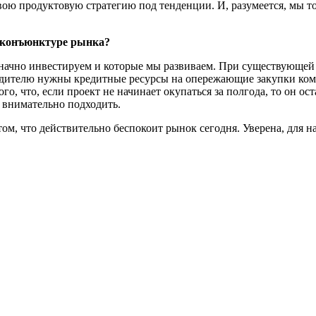
свою продуктовую стратегию под тенденции. И, разумеется, мы т
й конъюнктуре рынка?
значно инвестируем и которые мы развиваем. При существующей 
дителю нужны кредитные ресурсы на опережающие закупки компл
о, что, если проект не начинает окупаться за полгода, то он о
 внимательно подходить.
том, что действительно беспокоит рынок сегодня. Уверена, для 