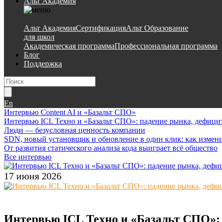
Альт Академия
Альт Академия
Сертификация
Альт Образование
для школ
Академическая программа
Профессиональная программа
Блог
Поддержка
En
Интервью Content AI и «Базальт СПО»
Интервью ICL Техно и «Базальт СПО»: падение рынка, дефици
Люди — безусловная ценность компании
SDN, новый установщик и обновление в один клик: как измени
От развития статического анализа кода выиграет всё общество
Все интервью
17 июня 2026
Интервью ICL Техно и «Базальт СПО»: