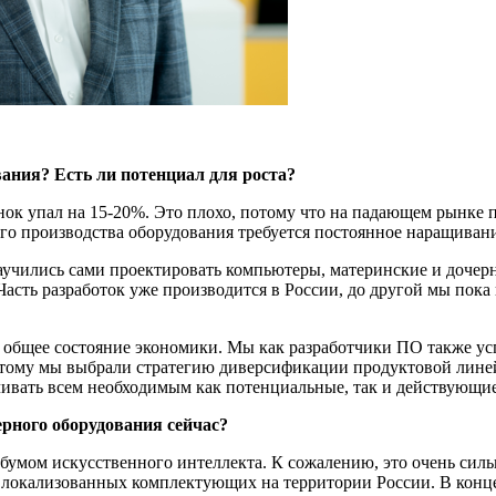
ания? Есть ли потенциал для роста?
нок упал на 15-20%. Это плохо, потому что на падающем рынке
ого производства оборудования требуется постоянное наращиван
научились сами проектировать компьютеры, материнские и дочерн
Часть разработок уже производится в России, до другой мы пока
т общее состояние экономики. Мы как разработчики ПО также ус
оэтому мы выбрали стратегию диверсификации продуктовой лин
чивать всем необходимым как потенциальные, так и действующи
рного оборудования сейчас?
умом искусственного интеллекта. К сожалению, это очень сильн
 локализованных комплектующих на территории России. В конц