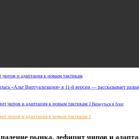
т чипов и адаптация к новым тактикам
лась «Альт Виртуализация» в 11-й версии — рассказывает разра
Вернуться в блог
 падение рынка, дефицит чипов и адапт