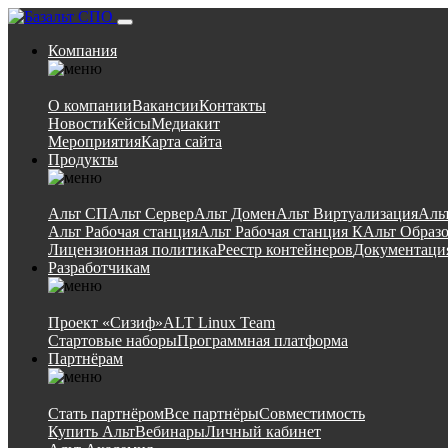
Компания
О компании
Вакансии
Контакты
Новости
Кейсы
Медиакит
Мероприятия
Карта сайта
Продукты
Альт СП
Альт Сервер
Альт Домен
Альт Виртуализация
Аль
Альт Рабочая станция
Альт Рабочая станция К
Альт Образ
Лицензионная политика
Реестр контейнеров
Документаци
Разработчикам
Проект «Сизиф»
ALT Linux Team
Стартовые наборы
Программная платформа
Партнёрам
Стать партнёром
Все партнёры
Совместимость
Купить Альт
Вебинары
Личный кабинет