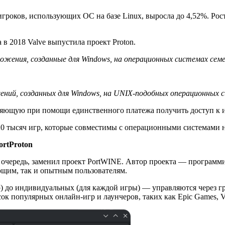
игроков, использующих ОС на базе Linux, выросла до 4,52%. Ро
 в 2018 Valve выпустила проект Proton.
ложения, созданные для Windows, на операционных системах семе
жений, созданных для Windows, на UNIX-подобных операционных 
ляющую при помощи единственного платежа получить доступ к и
20 тысяч игр, которые совместимы с операционными системами н
ortProton
ю очередь, заменил проект PortWINE. Автор проекта — програм
ющим, так и опытным пользователям.
р) до индивидуальных (для каждой игры) — управляются через 
популярных онлайн-игр и лаунчеров, таких как Epic Games, VK Pl