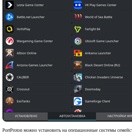
PortProton можно установить на операционные системы семейст