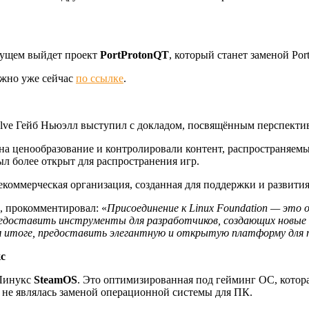
удущем выйдет проект
PortProtonQT
, который станет заменой Por
ожно уже сейчас
по ссылке
.
lve Гейб Ньюэлл выступил с докладом, посвящённым перспектив
 ценообразование и контролировали контент, распространяемый
л более открыт для распространения игр.
 некоммерческая организация, созданная для поддержки и развит
x, прокомментировал: «
Присоединение к Linux Foundation — это 
предоставить инструменты для разработчиков, создающих новые
м итоге, предоставить элегантную и открытую платформу для п
кс
 Линукс
SteamOS
. Это оптимизированная под гейминг ОС, котора
а не являлась заменой операционной системы для ПК.