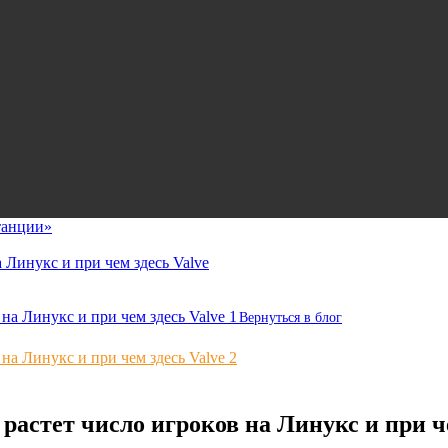
танции»
 Линукс и при чем здесь Valve
Вернуться в блог
растет число игроков на Линукс и при че