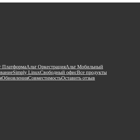
т Платформа
Альт Оркестрация
Альт Мобильный
ование
Simply Linux
Свободный офис
Все продукты
я
Обновления
Совместимость
Оставить отзыв