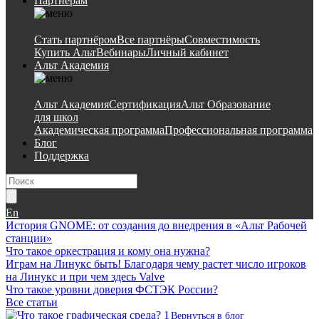
Партнёрам
Стать партнёром
Все партнёры
Совместимость
Купить Альт
Вебинары
Личный кабинет
Альт Академия
Альт Академия
Сертификация
Альт Образование
для школ
Академическая программа
Профессиональная программа
Блог
Поддержка
En
История GNOME: от создания до внедрения в «Альт Рабочей
станции»
Что такое оркестрация и кому она нужна?
Играм на Линукс быть! Благодаря чему растет число игроков
на Линукс и при чем здесь Valve
Что такое уровни доверия ФСТЭК России?
Все статьи
Вернуться в блог