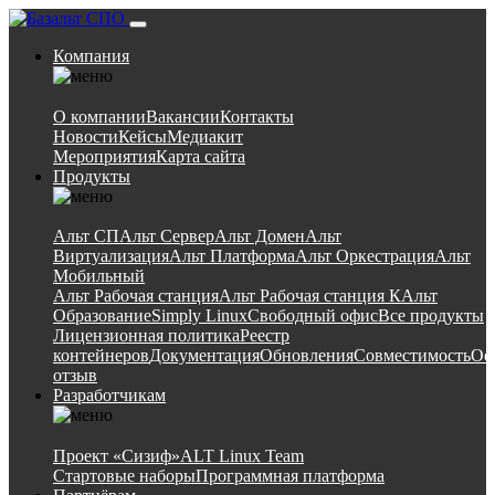
Компания
О компании
Вакансии
Контакты
Новости
Кейсы
Медиакит
Мероприятия
Карта сайта
Продукты
Альт СП
Альт Сервер
Альт Домен
Альт
Виртуализация
Альт Платформа
Альт Оркестрация
Альт
Мобильный
Альт Рабочая станция
Альт Рабочая станция К
Альт
Образование
Simply Linux
Свободный офис
Все продукты
Лицензионная политика
Реестр
контейнеров
Документация
Обновления
Совместимость
Ос
отзыв
Разработчикам
Проект «Сизиф»
ALT Linux Team
Стартовые наборы
Программная платформа