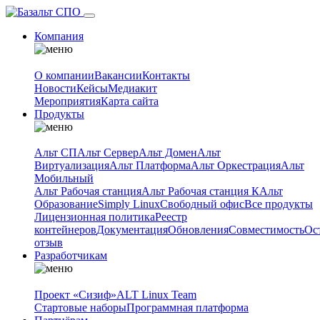
Компания
О компании
Вакансии
Контакты
Новости
Кейсы
Медиакит
Мероприятия
Карта сайта
Продукты
Альт СП
Альт Сервер
Альт Домен
Альт
Виртуализация
Альт Платформа
Альт Оркестрация
Альт
Мобильный
Альт Рабочая станция
Альт Рабочая станция К
Альт
Образование
Simply Linux
Свободный офис
Все продукты
Лицензионная политика
Реестр
контейнеров
Документация
Обновления
Совместимость
Ос
отзыв
Разработчикам
Проект «Сизиф»
ALT Linux Team
Стартовые наборы
Программная платформа