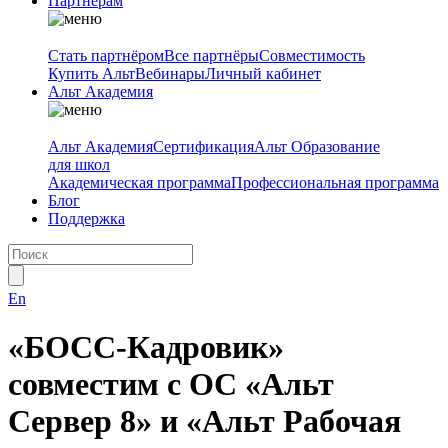
Партнёрам
Стать партнёром
Все партнёры
Совместимость
Купить Альт
Вебинары
Личный кабинет
Альт Академия
Альт Академия
Сертификация
Альт Образование
для школ
Академическая программа
Профессиональная программа
Блог
Поддержка
En
«БОСС-Кадровик»
совместим с ОС «Альт
Сервер 8» и «Альт Рабочая