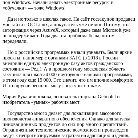
под Windows. Начали делать электронные ресурсы и
«обучалки» — тоже Windows!
Да и не только в школах такое. На сайт госзакупок продавец
мог зайти с ОС Linux, а покупатель уже не мог. Потому что
авторизация через ActiveX, который даже сама Microsoft уже
не поддерживает. Года два эта проблема была, потом
переделали.
Но о российских программах начали узнавать. Были яркие
проекты, например с органами ЗАГС (в 2018 в России
внедрили единую электронную базу актов гражданского
состояния — Ред.). А в прошлом году московская область
закупила для школ 24 000 ноутбуков с нашими программами,
в этом году еще 15 000. Это значит, что им вполне комфортно.
И что другие регионы могут поступить также.
Мария Рукавишникова, основатель стартапа Getmobit и
изобретатель «умных» рабочих мест
Государство много делает для локализации массового
производства аппаратного обеспечения. Однако для запуска
инновационных продуктов до сих пор много препятствий.
Ограниченные технологические возможности производств
ведут к непрогнозируемым затратам на адаптацию изделия.