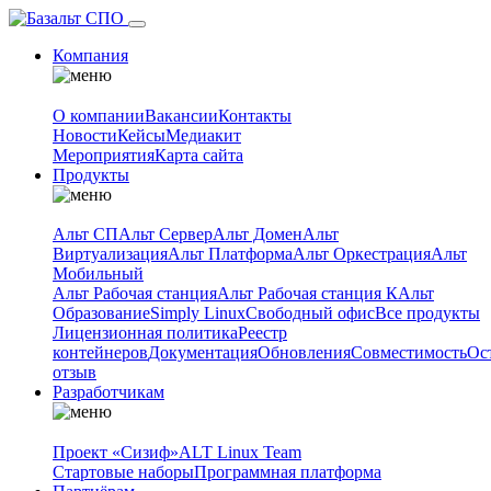
Компания
О компании
Вакансии
Контакты
Новости
Кейсы
Медиакит
Мероприятия
Карта сайта
Продукты
Альт СП
Альт Сервер
Альт Домен
Альт
Виртуализация
Альт Платформа
Альт Оркестрация
Альт
Мобильный
Альт Рабочая станция
Альт Рабочая станция К
Альт
Образование
Simply Linux
Свободный офис
Все продукты
Лицензионная политика
Реестр
контейнеров
Документация
Обновления
Совместимость
Ос
отзыв
Разработчикам
Проект «Сизиф»
ALT Linux Team
Стартовые наборы
Программная платформа