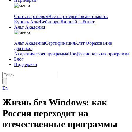
Партнёрам
Стать партнёром
Все партнёры
Совместимость
Купить Альт
Вебинары
Личный кабинет
Альт Академия
Альт Академия
Сертификация
Альт Образование
для школ
Академическая программа
Профессиональная программа
Блог
Поддержка
En
Жизнь без Windows: как
Россия переходит на
отечественные программы