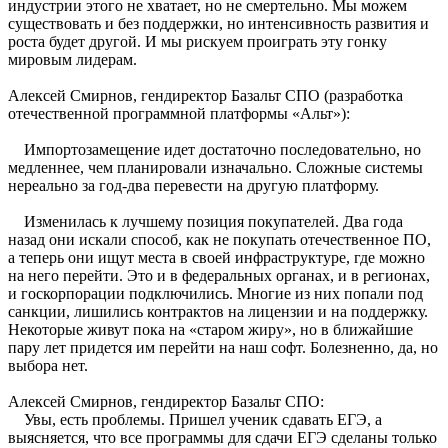
индустрии этого не хватает, но не смертельно. Мы можем
существовать и без поддержки, но интенсивность развития и
роста будет другой. И мы рискуем проиграть эту гонку
мировым лидерам.
Алексей Смирнов, гендиректор Базальт СПО (разработка
отечественной программной платформы «Альт»):
Импортозамещение идет достаточно последовательно, но
медленнее, чем планировали изначально. Сложные системы
нереально за год-два перевести на другую платформу.
Изменилась к лучшему позиция покупателей. Два года
назад они искали способ, как не покупать отечественное ПО,
а теперь они ищут места в своей инфраструктуре, где можно
на него перейти. Это и в федеральных органах, и в регионах,
и госкорпорации подключились. Многие из них попали под
санкции, лишились контрактов на лицензии и на поддержку.
Некоторые живут пока на «старом жиру», но в ближайшие
пару лет придется им перейти на наш софт. Болезненно, да, но
выбора нет.
Алексей Смирнов, гендиректор Базальт СПО:
Увы, есть проблемы. Пришел ученик сдавать ЕГЭ, а
выясняется, что все программы для сдачи ЕГЭ сделаны только