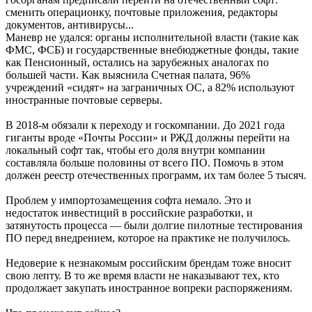
сменить операционку, почтовые приложения, редакторы
документов, антивирусы...
Маневр не удался: органы исполнительной власти (такие как
ФМС, ФСБ) и государственные внебюджетные фонды, такие
как Пенсионный, остались на зарубежных аналогах по
большей части. Как выяснила Счетная палата, 96%
учреждений «сидят» на заграничных ОС, а 82% используют
иностранные почтовые серверы.
В 2018-м обязали к переходу и госкомпании. До 2021 года
гиганты вроде «Почты России» и РЖД должны перейти на
локальный софт так, чтобы его доля внутри компании
составляла больше половины от всего ПО. Помочь в этом
должен реестр отечественных программ, их там более 5 тысяч.
Проблем у импортозамещения софта немало. Это и
недостаток инвестиций в российские разработки, и
затянутость процесса — были долгие пилотные тестирования
ПО перед внедрением, которое на практике не получилось.
Недоверие к незнакомым российским брендам тоже вносит
свою лепту. В то же время власти не наказывают тех, кто
продолжает закупать иностранное вопреки распоряжениям.