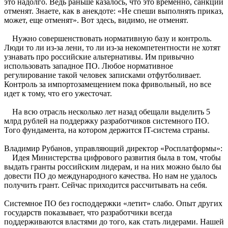
это надолго. Ведь раньше казалось, что это временно, санкции
отменят. Знаете, как в анекдоте: «Не спеши выполнять приказ,
может, еще отменят». Вот здесь, видимо, не отменят.
Нужно совершенствовать нормативную базу и контроль.
Люди то ли из-за лени, то ли из-за некомпетентности не хотят
узнавать про российские альтернативы. Им привычно
использовать западное ПО. Любое нормативное
регулирование такой человек записками отфутболивает.
Контроль за импортозамещением пока фривольный, но все
идет к тому, что его ужесточат.
На всю отрасль несколько лет назад обещали выделить 5
млрд рублей на поддержку разработчиков системного ПО.
Того фундамента, на котором держится IT-система страны.
Владимир Рубанов, управляющий директор «Росплатформы»:
Идея Министерства цифрового развития была в том, чтобы
выдать гранты российским лидерам, и на них можно было бы
довести ПО до международного качества. Но нам не удалось
получить грант. Сейчас приходится рассчитывать на себя.
Системное ПО без господдержки «летит» слабо. Опыт других
государств показывает, что разработчики всегда
поддерживаются властями до того, как стать лидерами. Нашей