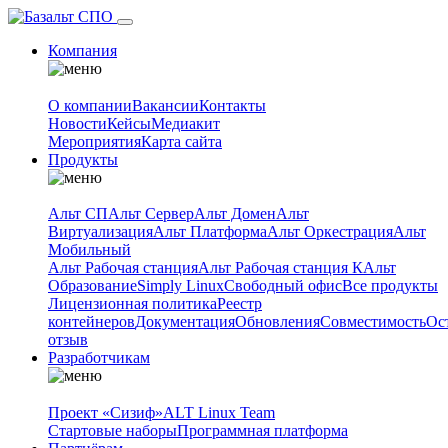
Компания
О компании
Вакансии
Контакты
Новости
Кейсы
Медиакит
Мероприятия
Карта сайта
Продукты
Альт СП
Альт Сервер
Альт Домен
Альт
Виртуализация
Альт Платформа
Альт Оркестрация
Альт
Мобильный
Альт Рабочая станция
Альт Рабочая станция К
Альт
Образование
Simply Linux
Свободный офис
Все продукты
Лицензионная политика
Реестр
контейнеров
Документация
Обновления
Совместимость
Ос
отзыв
Разработчикам
Проект «Сизиф»
ALT Linux Team
Стартовые наборы
Программная платформа