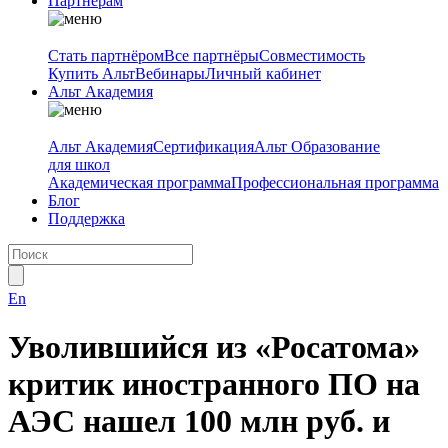
Партнёрам
Стать партнёром
Все партнёры
Совместимость
Купить Альт
Вебинары
Личный кабинет
Альт Академия
Альт Академия
Сертификация
Альт Образование
для школ
Академическая программа
Профессиональная программа
Блог
Поддержка
En
Уволившийся из «Росатома»
критик иностранного ПО на
АЭС нашел 100 млн руб. и