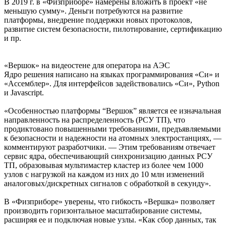
В 2019 г. в «Физприборе» намерены вложить в проект «не
меньшую сумму». Деньги потребуются на развитие
платформы, внедрение поддержки новых протоколов,
развитие систем безопасности, пилотирование, сертификацию
и пр.
«Вершок» на видеостене для оператора на АЭС
Ядро решения написано на языках программирования «Си» и
«Ассемблер». Для интерфейсов задействовались «Си», Python
и Javascript.
«Особенностью платформы “Вершок” является ее изначальная
направленность на распределенность (РСУ ТП), что
продиктовано повышенными требованиями, предъявляемыми
к безопасности и надежности на атомных электростанциях, —
комментируют разработчики. — Этим требованиям отвечает
сервис ядра, обеспечивающий синхронизацию данных РСУ
ТП, образовывая мультимастер кластер из более чем 1000
узлов с нагрузкой на каждом из них до 10 млн изменений
аналоговых/дискретных сигналов с обработкой в секунду».
В «Физприборе» уверены, что гибкость «Вершка» позволяет
производить горизонтальное масштабирование системы,
расширяя ее и подключая новые узлы. «Как сбор данных, так