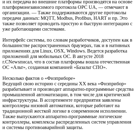
и их передача во внешние платформы производятся на основе
платформонезависимого протокола OPC UA, — отмечают в
организации. — Также поддерживаются другие протоколы
передачи данных: MQTT, Modbus, Profibus, HART и пр. Это
также позволяет проводить простую и быструю интеграцию с
уже работающими системами.
Интерфейс системы, по словам разработчиков, доступен как в
большинстве распространенных браузерах, так и в нативных
приложениях для Linux, OSX, Windows. Ведется разработка
приложений для мобильных ОС. В августе 2018
г.CNewsписал, что в состав платформы вошла отечественная
ОС «Альт», созданная компанией «Базальт СПО».
Несколько фактов о «Физприборе»
Ведущий свою историю с середины XX века «Физприбор»
разрабатывает и производит аппаратно-программные средства
промышленной автоматизации, в том числе для критической
инфраструктуры. В ассортименте предприятия заявлены
контроллеры низовой автоматики, которые работают на
традиционной жесткой логике в современном исполнении.
Также выпускаются аппаратно-программные логические
контроллеры, комплексы распределенных систем управления
и системы противоаварийной защиты.