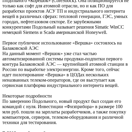
Подольного «Корешок» (CoreShock). Она позиционируется не
только как софт для атомной отрасли, но и как ПО для
разработки проектов АСУ ТП и индустриального интернета
вещей в различных сферах: тепловой генерации, ГЭС, умных
городах, нефтегазовом секторе. Ее зарубежными
конкурентами Подольный называет решения Simatic WinCC
немецкой Siemens и Scada американской Honeywell.
Первое публичное использование «Вершка» состоялось на
Балаковской АЭС
На данный момент «Вершок» уже стал частью
автоматизированной системы продувки-подпитки первого
контура Балаковской АЭС — крупнейшей атомной станции в
России по выработке электроэнергии. Кроме того, сейчас
идет пилотирование «Вершка» в ЦОДах нескольких
неназванных телеком-операторов, где он выступает как
сервисная платформа индустриального интернета вещей.
Некоторые подробности
По заверению Подольного, новый продукт был создан его
командой с нуля. Инвестиции «Физприбора» в размере 100
млн руб. пошли на зарплаты разработчиков, а также покупку
компьютеров, серверов, телеком-оборудования и различной
техники для тестирования.