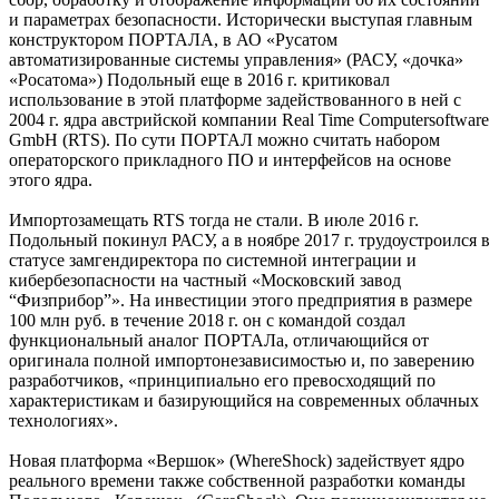
и параметрах безопасности. Исторически выступая главным
конструктором ПОРТАЛА, в АО «Русатом
автоматизированные системы управления» (РАСУ, «дочка»
«Росатома») Подольный еще в 2016 г. критиковал
использование в этой платформе задействованного в ней с
2004 г. ядра австрийской компании Real Time Computersoftware
GmbH (RTS). По сути ПОРТАЛ можно считать набором
операторского прикладного ПО и интерфейсов на основе
этого ядра.
Импортозамещать RTS тогда не стали. В июле 2016 г.
Подольный покинул РАСУ, а в ноябре 2017 г. трудоустроился в
статусе замгендиректора по системной интеграции и
кибербезопасности на частный «Московский завод
“Физприбор”». На инвестиции этого предприятия в размере
100 млн руб. в течение 2018 г. он с командой создал
функциональный аналог ПОРТАЛа, отличающийся от
оригинала полной импортонезависимостью и, по заверению
разработчиков, «принципиально его превосходящий по
характеристикам и базирующийся на современных облачных
технологиях».
Новая платформа «Вершок» (WhereShock) задействует ядро
реального времени также собственной разработки команды