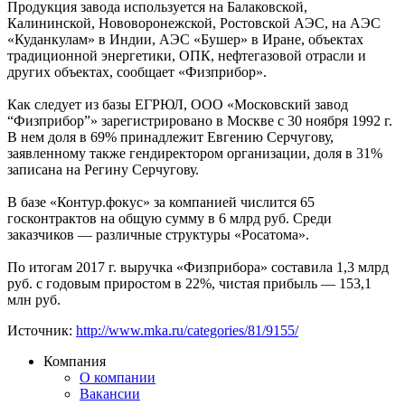
Продукция завода используется на Балаковской,
Калининской, Нововоронежской, Ростовской АЭС, на АЭС
«Куданкулам» в Индии, АЭС «Бушер» в Иране, объектах
традиционной энергетики, ОПК, нефтегазовой отрасли и
других объектах, сообщает «Физприбор».
Как следует из базы ЕГРЮЛ, ООО «Московский завод
“Физприбор”» зарегистрировано в Москве с 30 ноября 1992 г.
В нем доля в 69% принадлежит Евгению Серчугову,
заявленному также гендиректором организации, доля в 31%
записана на Регину Серчугову.
В базе «Контур.фокус» за компанией числится 65
госконтрактов на общую сумму в 6 млрд руб. Среди
заказчиков — различные структуры «Росатома».
По итогам 2017 г. выручка «Физприбора» составила 1,3 млрд
руб. с годовым приростом в 22%, чистая прибыль — 153,1
млн руб.
Источник:
http://www.mka.ru/categories/81/9155/
Компания
О компании
Вакансии