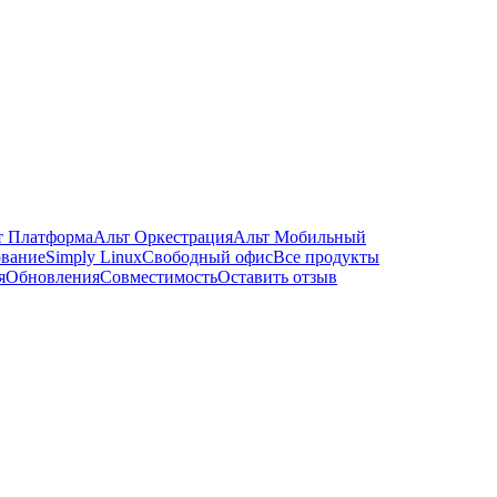
т Платформа
Альт Оркестрация
Альт Мобильный
ование
Simply Linux
Свободный офис
Все продукты
я
Обновления
Совместимость
Оставить отзыв