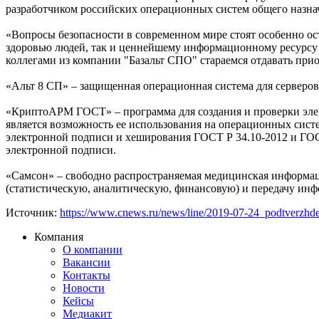
разработчиком российских операционных систем общего назна
«Вопросы безопасности в современном мире стоят особенно ос
здоровью людей, так и ценнейшему информационному ресурсу 
коллегами из компании "Базальт СПО" стараемся отдавать при
«Альт 8 СП» – защищенная операционная система для сервер
«КриптоАРМ ГОСТ» – программа для создания и проверки эл
является возможность ее использования на операционных сист
электронной подписи и хеширования ГОСТ Р 34.10-2012 и ГОС
электронной подпиcи.
«Самсон» – свободно распространяемая медицинская информаци
(статистическую, аналитическую, финансовую) и передачу ин
Источник:
https://www.cnews.ru/news/line/2019-07-24_podtverzhd
Компания
О компании
Вакансии
Контакты
Новости
Кейсы
Медиакит