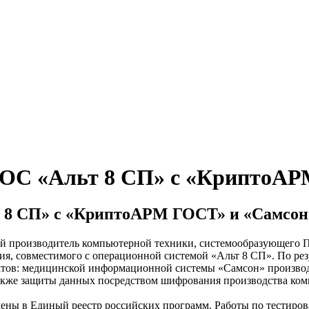
 ОС «Альт 8 СП» с «КриптоА
т 8 СП» с «КриптоАРМ ГОСТ» и «Самсон
й производитель компьютерной техники, системообразующего П
я, совместимого с операционной системой «Альт 8 СП». По рез
уктов: медицинской информационной системы «Самсон» произв
также защиты данных посредством шифрования производства ко
ены в Единый реестр российских программ. Работы по тестир