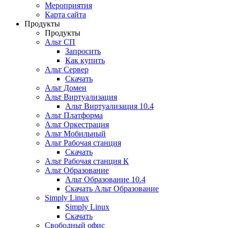
Мероприятия
Карта сайта
Продукты
Продукты
Альт СП
Запросить
Как купить
Альт Сервер
Скачать
Альт Домен
Альт Виртуализация
Альт Виртуализация 10.4
Альт Платформа
Альт Оркестрация
Альт Мобильный
Альт Рабочая станция
Скачать
Альт Рабочая станция К
Альт Образование
Альт Образование 10.4
Скачать Альт Образование
Simply Linux
Simply Linux
Скачать
Свободный офис