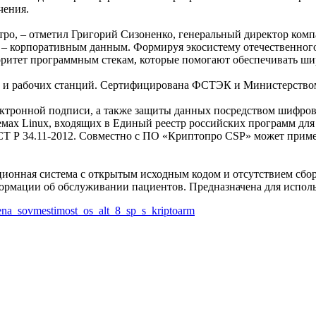
чения.
тро, – отметил Григорий Сизоненко, генеральный директор комп
– корпоративным данным. Формируя экосистему отечественного 
оритет программным стекам, которые помогают обеспечивать ши
ов и рабочих станций. Сертифицирована ФСТЭК и Министерство
ектронной подписи, а также защиты данных посредством шифр
емах Linux, входящих в Единый реестр российских программ дл
Т Р 34.11-2012. Совместно с ПО «Криптопро CSP» может приме
онная система с открытым исходным кодом и отсутствием сборо
формации об обслуживании пациентов. Предназначена для испол
ena_sovmestimost_os_alt_8_sp_s_kriptoarm