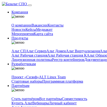
Компания
О компании
Вакансии
Контакты
Новости
Кейсы
Медиакит
Мероприятия
Карта сайта
Продукты
Альт СП
Альт Сервер
Альт Домен
Альт Виртуализация
Аль
Альт Рабочая станция
Альт Рабочая станция К
Альт Образ
Лицензионная политика
Реестр контейнеров
Документаци
Разработчикам
Проект «Сизиф»
ALT Linux Team
Стартовые наборы
Программная платформа
Партнёрам
Стать партнёром
Все партнёры
Совместимость
Купить Альт
Вебинары
Личный кабинет