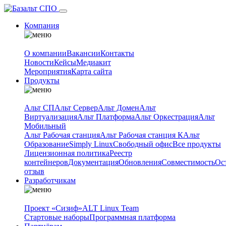
Компания
О компании
Вакансии
Контакты
Новости
Кейсы
Медиакит
Мероприятия
Карта сайта
Продукты
Альт СП
Альт Сервер
Альт Домен
Альт
Виртуализация
Альт Платформа
Альт Оркестрация
Альт
Мобильный
Альт Рабочая станция
Альт Рабочая станция К
Альт
Образование
Simply Linux
Свободный офис
Все продукты
Лицензионная политика
Реестр
контейнеров
Документация
Обновления
Совместимость
Ос
отзыв
Разработчикам
Проект «Сизиф»
ALT Linux Team
Стартовые наборы
Программная платформа