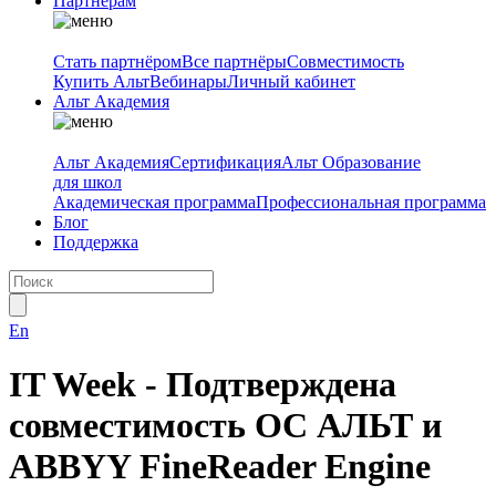
Партнёрам
Стать партнёром
Все партнёры
Совместимость
Купить Альт
Вебинары
Личный кабинет
Альт Академия
Альт Академия
Сертификация
Альт Образование
для школ
Академическая программа
Профессиональная программа
Блог
Поддержка
En
IT Week - Подтверждена
совместимость ОС АЛЬТ и
ABBYY FineReader Engine